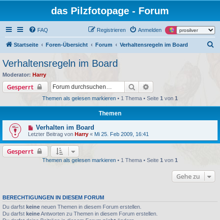
das Pilzfotopage - Forum
FAQ
Registrieren
Anmelden
S
Startseite
Foren-Übersicht
Forum
Verhaltensregeln im Board
u
Verhaltensregeln im Board
c
Moderator:
Harry
h
Suche
Erweiterte Suche
Gesperrt
e
Themen als gelesen markieren
• 1 Thema • Seite
1
von
1
Themen
Verhalten im Board
Letzter Beitrag von
Harry
«
Mi 25. Feb 2009, 16:41
Gesperrt
Themen als gelesen markieren
• 1 Thema • Seite
1
von
1
Gehe zu
BERECHTIGUNGEN IN DIESEM FORUM
Du darfst
keine
neuen Themen in diesem Forum erstellen.
Du darfst
keine
Antworten zu Themen in diesem Forum erstellen.