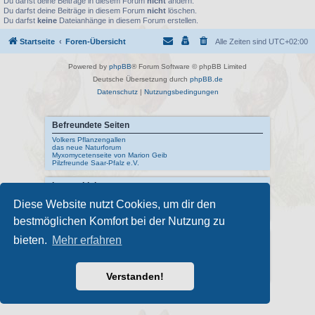
Du darfst deine Beiträge in diesem Forum
nicht
ändern.
Du darfst deine Beiträge in diesem Forum
nicht
löschen.
Du darfst
keine
Dateianhänge in diesem Forum erstellen.
Startseite
Foren-Übersicht
Alle Zeiten sind
UTC+02:00
Powered by
phpBB
® Forum Software © phpBB Limited
Deutsche Übersetzung durch
phpBB.de
Datenschutz
|
Nutzungsbedingungen
Befreundete Seiten
Volkers Pflanzengallen
das neue Naturforum
Myxomycetenseite von Marion Geib
Pilzfreunde Saar-Pfalz e.V.
Interne Links
Mykologisches Lexikon
Diese Website nutzt Cookies, um dir den
meine Naturfotos
Pilzfotopage - Suchmaschine
bestmöglichen Komfort bei der Nutzung zu
Externe Links
bieten.
Mehr erfahren
Schwarzwälder Pilzlehrschau
Deutsche Gesellschaft für Mykologie
Pilzkundliches Museum Bad Laasphe
Verstanden!
Index Fungorum