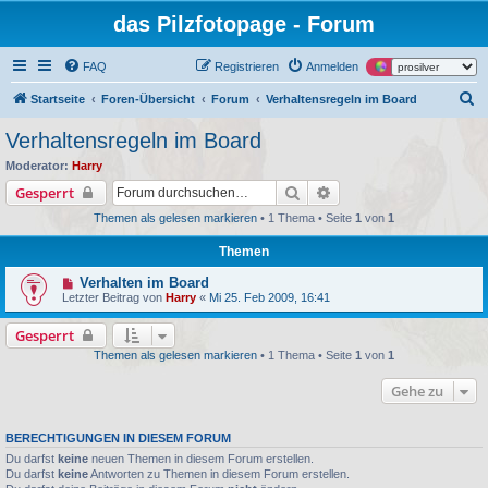
das Pilzfotopage - Forum
FAQ
Registrieren
Anmelden
S
Startseite
Foren-Übersicht
Forum
Verhaltensregeln im Board
u
Verhaltensregeln im Board
c
Moderator:
Harry
h
Suche
Erweiterte Suche
Gesperrt
e
Themen als gelesen markieren
• 1 Thema • Seite
1
von
1
Themen
Verhalten im Board
Letzter Beitrag von
Harry
«
Mi 25. Feb 2009, 16:41
Gesperrt
Themen als gelesen markieren
• 1 Thema • Seite
1
von
1
Gehe zu
BERECHTIGUNGEN IN DIESEM FORUM
Du darfst
keine
neuen Themen in diesem Forum erstellen.
Du darfst
keine
Antworten zu Themen in diesem Forum erstellen.