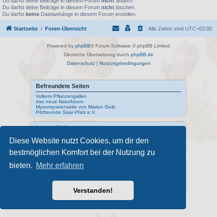
Du darfst deine Beiträge in diesem Forum
nicht
ändern.
Du darfst deine Beiträge in diesem Forum
nicht
löschen.
Du darfst
keine
Dateianhänge in diesem Forum erstellen.
Startseite
Foren-Übersicht
Alle Zeiten sind
UTC+02:00
Powered by
phpBB
® Forum Software © phpBB Limited
Deutsche Übersetzung durch
phpBB.de
Datenschutz
|
Nutzungsbedingungen
Befreundete Seiten
Volkers Pflanzengallen
das neue Naturforum
Myxomycetenseite von Marion Geib
Pilzfreunde Saar-Pfalz e.V.
Interne Links
Mykologisches Lexikon
Diese Website nutzt Cookies, um dir den
meine Naturfotos
Pilzfotopage - Suchmaschine
bestmöglichen Komfort bei der Nutzung zu
Externe Links
bieten.
Mehr erfahren
Schwarzwälder Pilzlehrschau
Deutsche Gesellschaft für Mykologie
Pilzkundliches Museum Bad Laasphe
Verstanden!
Index Fungorum