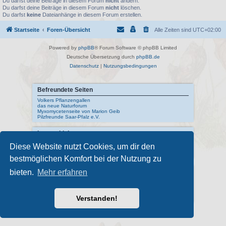
Du darfst deine Beiträge in diesem Forum
nicht
ändern.
Du darfst deine Beiträge in diesem Forum
nicht
löschen.
Du darfst
keine
Dateianhänge in diesem Forum erstellen.
Startseite
Foren-Übersicht
Alle Zeiten sind
UTC+02:00
Powered by
phpBB
® Forum Software © phpBB Limited
Deutsche Übersetzung durch
phpBB.de
Datenschutz
|
Nutzungsbedingungen
Befreundete Seiten
Volkers Pflanzengallen
das neue Naturforum
Myxomycetenseite von Marion Geib
Pilzfreunde Saar-Pfalz e.V.
Interne Links
Mykologisches Lexikon
Diese Website nutzt Cookies, um dir den
meine Naturfotos
Pilzfotopage - Suchmaschine
bestmöglichen Komfort bei der Nutzung zu
Externe Links
bieten.
Mehr erfahren
Schwarzwälder Pilzlehrschau
Deutsche Gesellschaft für Mykologie
Pilzkundliches Museum Bad Laasphe
Verstanden!
Index Fungorum