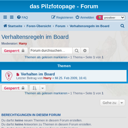
das Pilzfotopage - Forum
FAQ
Registrieren
Anmelden
S
Startseite
Foren-Übersicht
Forum
Verhaltensregeln im Board
u
Verhaltensregeln im Board
c
Moderator:
Harry
h
Suche
Erweiterte Suche
Gesperrt
e
Themen als gelesen markieren
• 1 Thema • Seite
1
von
1
Themen
Verhalten im Board
Letzter Beitrag von
Harry
«
Mi 25. Feb 2009, 16:41
Gesperrt
Themen als gelesen markieren
• 1 Thema • Seite
1
von
1
Gehe zu
BERECHTIGUNGEN IN DIESEM FORUM
Du darfst
keine
neuen Themen in diesem Forum erstellen.
Du darfst
keine
Antworten zu Themen in diesem Forum erstellen.