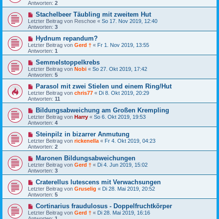
Antworten:
2
Stachelbeer Täubling mit zweitem Hut
Letzter Beitrag von
Reschoe
«
So 17. Nov 2019, 12:40
Antworten:
3
Hydnum repandum?
Letzter Beitrag von
Gerd †
«
Fr 1. Nov 2019, 13:55
Antworten:
1
Semmelstoppelkrebs
Letzter Beitrag von
Nobi
«
So 27. Okt 2019, 17:42
Antworten:
5
Parasol mit zwei Stielen und einem Ring/Hut
Letzter Beitrag von
chris77
«
Di 8. Okt 2019, 20:29
Antworten:
11
Bildungsabweichung am Großen Krempling
Letzter Beitrag von
Harry
«
So 6. Okt 2019, 19:53
Antworten:
4
Steinpilz in bizarrer Anmutung
Letzter Beitrag von
rickenella
«
Fr 4. Okt 2019, 04:23
Antworten:
2
Maronen Bildungsabweichungen
Letzter Beitrag von
Gerd †
«
Di 4. Jun 2019, 15:02
Antworten:
3
Craterellus lutescens mit Verwachsungen
Letzter Beitrag von
Gruselig
«
Di 28. Mai 2019, 20:52
Antworten:
5
Cortinarius fraudulosus - Doppelfruchtkörper
Letzter Beitrag von
Gerd †
«
Di 28. Mai 2019, 16:16
Antworten:
1