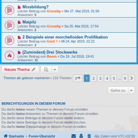
Missbildung?
Letzter Beitrag von
Gruselig
«
Mo 27. Mai 2019, 01:59
Antworten:
5
Maipilz
Letzter Beitrag von
Gruselig
«
Sa 25. Mai 2019, 17:54
Antworten:
2
2 Beispiele einer morchelloiden Prolifikation
Letzter Beitrag von
Gerd †
«
Mi 24. Apr 2019, 22:22
Antworten:
2
(Zumindest) Drei Stockwerke
Letzter Beitrag von
Beorn
«
Do 19. Jul 2018, 19:41
Antworten:
11
Neues Thema
Seite
1
von
9
1
2
3
4
5
9
N
Themen als gelesen markieren
• 216 Themen
…
Gehe zu
BERECHTIGUNGEN IN DIESEM FORUM
Du darfst
keine
neuen Themen in diesem Forum erstellen.
Du darfst
keine
Antworten zu Themen in diesem Forum erstellen.
Du darfst deine Beiträge in diesem Forum
nicht
ändern.
Du darfst deine Beiträge in diesem Forum
nicht
löschen.
Du darfst
keine
Dateianhänge in diesem Forum erstellen.
Startseite
Foren-Übersicht
Alle Zeiten sind
UTC+02:00