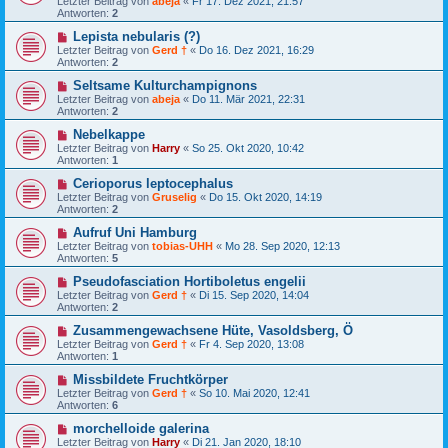
Letzter Beitrag von
abeja
«
Fr 17. Dez 2021, 21:57
Antworten:
2
Lepista nebularis (?)
Letzter Beitrag von
Gerd †
«
Do 16. Dez 2021, 16:29
Antworten:
2
Seltsame Kulturchampignons
Letzter Beitrag von
abeja
«
Do 11. Mär 2021, 22:31
Antworten:
2
Nebelkappe
Letzter Beitrag von
Harry
«
So 25. Okt 2020, 10:42
Antworten:
1
Cerioporus leptocephalus
Letzter Beitrag von
Gruselig
«
Do 15. Okt 2020, 14:19
Antworten:
2
Aufruf Uni Hamburg
Letzter Beitrag von
tobias-UHH
«
Mo 28. Sep 2020, 12:13
Antworten:
5
Pseudofasciation Hortiboletus engelii
Letzter Beitrag von
Gerd †
«
Di 15. Sep 2020, 14:04
Antworten:
2
Zusammengewachsene Hüte, Vasoldsberg, Ö
Letzter Beitrag von
Gerd †
«
Fr 4. Sep 2020, 13:08
Antworten:
1
Missbildete Fruchtkörper
Letzter Beitrag von
Gerd †
«
So 10. Mai 2020, 12:41
Antworten:
6
morchelloide galerina
Letzter Beitrag von
Harry
«
Di 21. Jan 2020, 18:10