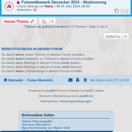
Fotowettbewerb Dezember 2014 - Abstimmung
Letzter Beitrag von
Harry
«
Mi 24. Dez 2014, 08:30
Antworten:
12
1
2
Neues Thema
Themen als gelesen markieren
• 5 Themen • Seite
1
von
1
Gehe zu
BERECHTIGUNGEN IN DIESEM FORUM
Du darfst
keine
neuen Themen in diesem Forum erstellen.
Du darfst
keine
Antworten zu Themen in diesem Forum erstellen.
Du darfst deine Beiträge in diesem Forum
nicht
ändern.
Du darfst deine Beiträge in diesem Forum
nicht
löschen.
Du darfst
keine
Dateianhänge in diesem Forum erstellen.
Startseite
Foren-Übersicht
Alle Zeiten sind
UTC+02:00
Powered by
phpBB
® Forum Software © phpBB Limited
Deutsche Übersetzung durch
phpBB.de
Datenschutz
|
Nutzungsbedingungen
Befreundete Seiten
Volkers Pflanzengallen
das neue Naturforum
Myxomycetenseite von Marion Geib
Pilzfreunde Saar-Pfalz e.V.