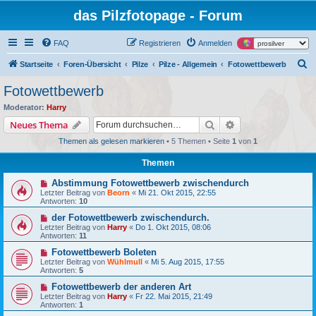
das Pilzfotopage - Forum
FAQ
Registrieren
Anmelden
S
Startseite
Foren-Übersicht
Pilze
Pilze - Allgemein
Fotowettbewerb
u
Fotowettbewerb
c
Moderator:
Harry
h
Suche
Erweiterte Suche
Neues Thema
e
Themen als gelesen markieren
• 5 Themen • Seite
1
von
1
Themen
Abstimmung Fotowettbewerb zwischendurch
Letzter Beitrag von
Beorn
«
Mi 21. Okt 2015, 22:55
Antworten:
10
der Fotowettbewerb zwischendurch.
Letzter Beitrag von
Harry
«
Do 1. Okt 2015, 08:06
Antworten:
11
Fotowettbewerb Boleten
Letzter Beitrag von
Wühlmull
«
Mi 5. Aug 2015, 17:55
Antworten:
5
Fotowettbewerb der anderen Art
Letzter Beitrag von
Harry
«
Fr 22. Mai 2015, 21:49
Antworten:
1