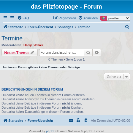
das Pilzfotopage - Forum
FAQ
Registrieren
Anmelden
S
Startseite
Foren-Übersicht
Sonstiges
Termine
u
Termine
c
Moderatoren:
Harry
,
Volker
h
Suche
Erweiterte Suche
Neues Thema
e
0 Themen • Seite
1
von
1
In diesem Forum gibt es keine Themen oder Beiträge.
Gehe zu
BERECHTIGUNGEN IN DIESEM FORUM
Du darfst
keine
neuen Themen in diesem Forum erstellen.
Du darfst
keine
Antworten zu Themen in diesem Forum erstellen.
Du darfst deine Beiträge in diesem Forum
nicht
ändern.
Du darfst deine Beiträge in diesem Forum
nicht
löschen.
Du darfst
keine
Dateianhänge in diesem Forum erstellen.
Startseite
Foren-Übersicht
Alle Zeiten sind
UTC+02:00
Powered by
phpBB
® Forum Software © phpBB Limited