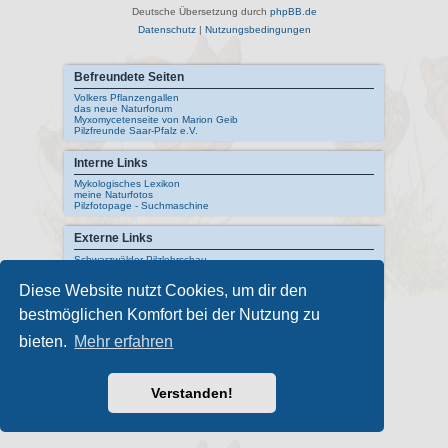
Deutsche Übersetzung durch
phpBB.de
Datenschutz
|
Nutzungsbedingungen
Befreundete Seiten
Volkers Pflanzengallen
das neue Naturforum
Myxomycetenseite von Marion Geib
Pilzfreunde Saar-Pfalz e.V.
Interne Links
Mykologisches Lexikon
meine Naturfotos
Pilzfotopage - Suchmaschine
Externe Links
Schwarzwälder Pilzlehrschau
Deutsche Gesellschaft für Mykologie
Pilzkundliches Museum Bad Laasphe
Diese Website nutzt Cookies, um dir den
Index Fungorum
bestmöglichen Komfort bei der Nutzung zu
bieten.
Mehr erfahren
Verstanden!