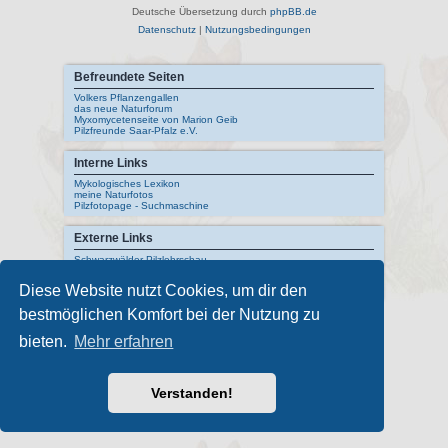
Deutsche Übersetzung durch
phpBB.de
Datenschutz
|
Nutzungsbedingungen
Befreundete Seiten
Volkers Pflanzengallen
das neue Naturforum
Myxomycetenseite von Marion Geib
Pilzfreunde Saar-Pfalz e.V.
Interne Links
Mykologisches Lexikon
meine Naturfotos
Pilzfotopage - Suchmaschine
Externe Links
Schwarzwälder Pilzlehrschau
Deutsche Gesellschaft für Mykologie
Pilzkundliches Museum Bad Laasphe
Diese Website nutzt Cookies, um dir den
Index Fungorum
bestmöglichen Komfort bei der Nutzung zu
bieten.
Mehr erfahren
Verstanden!