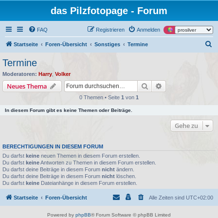
das Pilzfotopage - Forum
FAQ
Registrieren
Anmelden
S
Startseite
Foren-Übersicht
Sonstiges
Termine
u
Termine
c
Moderatoren:
Harry
,
Volker
h
Suche
Erweiterte Suche
Neues Thema
e
0 Themen • Seite
1
von
1
In diesem Forum gibt es keine Themen oder Beiträge.
Gehe zu
BERECHTIGUNGEN IN DIESEM FORUM
Du darfst
keine
neuen Themen in diesem Forum erstellen.
Du darfst
keine
Antworten zu Themen in diesem Forum erstellen.
Du darfst deine Beiträge in diesem Forum
nicht
ändern.
Du darfst deine Beiträge in diesem Forum
nicht
löschen.
Du darfst
keine
Dateianhänge in diesem Forum erstellen.
Startseite
Foren-Übersicht
Alle Zeiten sind
UTC+02:00
Powered by
phpBB
® Forum Software © phpBB Limited