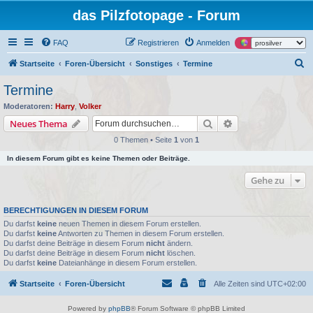
das Pilzfotopage - Forum
FAQ
Registrieren
Anmelden
S
Startseite
Foren-Übersicht
Sonstiges
Termine
u
Termine
c
Moderatoren:
Harry
,
Volker
h
Suche
Erweiterte Suche
Neues Thema
e
0 Themen • Seite
1
von
1
In diesem Forum gibt es keine Themen oder Beiträge.
Gehe zu
BERECHTIGUNGEN IN DIESEM FORUM
Du darfst
keine
neuen Themen in diesem Forum erstellen.
Du darfst
keine
Antworten zu Themen in diesem Forum erstellen.
Du darfst deine Beiträge in diesem Forum
nicht
ändern.
Du darfst deine Beiträge in diesem Forum
nicht
löschen.
Du darfst
keine
Dateianhänge in diesem Forum erstellen.
Startseite
Foren-Übersicht
Alle Zeiten sind
UTC+02:00
Powered by
phpBB
® Forum Software © phpBB Limited