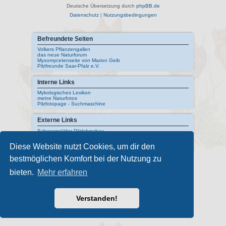
Deutsche Übersetzung durch
phpBB.de
Datenschutz
|
Nutzungsbedingungen
Befreundete Seiten
Volkers Pflanzengallen
das neue Naturforum
Myxomycetenseite von Marion Geib
Pilzfreunde Saar-Pfalz e.V.
Interne Links
Mykologisches Lexikon
meine Naturfotos
Pilzfotopage - Suchmaschine
Externe Links
Schwarzwälder Pilzlehrschau
Deutsche Gesellschaft für Mykologie
Pilzkundliches Museum Bad Laasphe
Diese Website nutzt Cookies, um dir den
Index Fungorum
bestmöglichen Komfort bei der Nutzung zu
bieten.
Mehr erfahren
Verstanden!