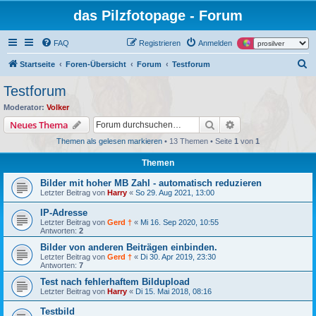
das Pilzfotopage - Forum
FAQ
Registrieren
Anmelden
S
Startseite
Foren-Übersicht
Forum
Testforum
u
Testforum
c
Moderator:
Volker
h
Suche
Erweiterte Suche
Neues Thema
e
Themen als gelesen markieren
• 13 Themen • Seite
1
von
1
Themen
Bilder mit hoher MB Zahl - automatisch reduzieren
Letzter Beitrag von
Harry
«
So 29. Aug 2021, 13:00
IP-Adresse
Letzter Beitrag von
Gerd †
«
Mi 16. Sep 2020, 10:55
Antworten:
2
Bilder von anderen Beiträgen einbinden.
Letzter Beitrag von
Gerd †
«
Di 30. Apr 2019, 23:30
Antworten:
7
Test nach fehlerhaftem Bildupload
Letzter Beitrag von
Harry
«
Di 15. Mai 2018, 08:16
Testbild