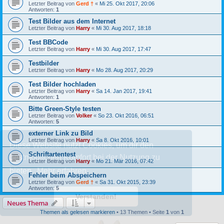
Letzter Beitrag von
Gerd †
«
Mi 25. Okt 2017, 20:06
Antworten:
1
Test Bilder aus dem Internet
Letzter Beitrag von
Harry
«
Mi 30. Aug 2017, 18:18
Test BBCode
Letzter Beitrag von
Harry
«
Mi 30. Aug 2017, 17:47
Testbilder
Letzter Beitrag von
Harry
«
Mo 28. Aug 2017, 20:29
Test Bilder hochladen
Letzter Beitrag von
Harry
«
Sa 14. Jan 2017, 19:41
Antworten:
1
Bitte Green-Style testen
Letzter Beitrag von
Volker
«
So 23. Okt 2016, 06:51
Antworten:
5
externer Link zu Bild
Letzter Beitrag von
Harry
«
Sa 8. Okt 2016, 10:01
Diese Website nutzt Cookies, um dir den
Schriftartentest
bestmöglichen Komfort bei der Nutzung zu
Letzter Beitrag von
Harry
«
Mo 21. Mär 2016, 07:42
bieten.
Mehr erfahren
Fehler beim Abspeichern
Letzter Beitrag von
Gerd †
«
Sa 31. Okt 2015, 23:39
Antworten:
5
Verstanden!
Neues Thema
Themen als gelesen markieren
• 13 Themen • Seite
1
von
1