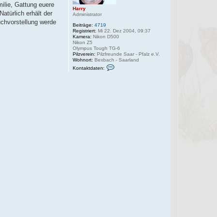
ilie, Gattung euere
Harry
türlich erhält der
Administrator
uchvorstellung werde
Beiträge:
4719
Registriert:
Mi 22. Dez 2004, 09:37
Kamera:
Nikon D500
Nikon Z5
Olympus Tough TG-6
Pilzverein:
Pilzfreunde Saar - Pfalz e.V.
Wohnort:
Bexbach - Saarland
K
Kontaktdaten:
o
n
t
a
k
t
d
a
t
e
n
v
o
n
H
a
r
r
y