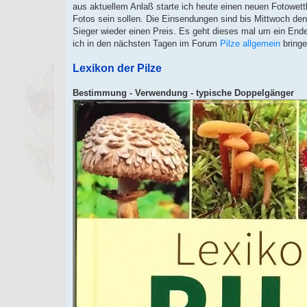
e
aus aktuellem Anlaß starte ich heute einen neuen Fotowettb
s
Fotos sein sollen. Die Einsendungen sind bis Mittwoch de
e
n
Sieger wieder einen Preis. Es geht dieses mal um ein End
e
ich in den nächsten Tagen im Forum
Pilze allgemein
bringe
r
B
e
Lexikon der Pilze
i
t
r
Bestimmung - Verwendung - typische Doppelgänger
a
g