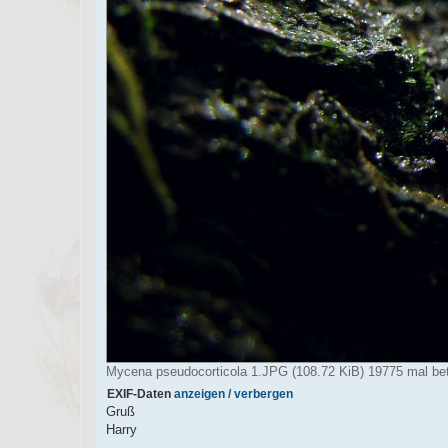
Mycena pseudocorticola 1.JPG (108.72 KiB) 19775 mal bet
EXIF-Daten
anzeigen / verbergen
Gruß
Harry