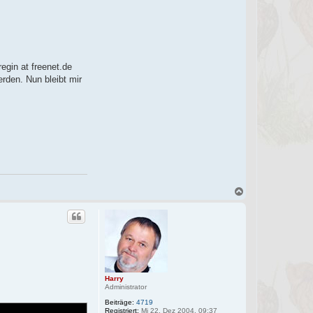
egin at freenet.de
erden. Nun bleibt mir
N
a
c
h
o
b
e
n
Harry
Administrator
Beiträge:
4719
Registriert:
Mi 22. Dez 2004, 09:37