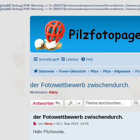
[phpBB Debug] PHP Warning
: in file
[ROOT]/ext/canonknipser/viewexif/event/main_listener.
[phpBB Debug] PHP Warning
: in file
[ROOT]/ext/canonknipser/viewexif/event/main_listener.
Schnellzugriff
Linkliste
FAQ
Startseite
Foren-Übersicht
Pilze
Pilze - Allgemein
Fo
der Fotowettbewerb zwischendurch.
Moderator:
Harry
Antworten
der Fotowettbewerb zwischendurch.
U
von
Harry
»
Di 1. Sep 2015, 13:45
n
g
Hallo Pilzfreunde,
e
l