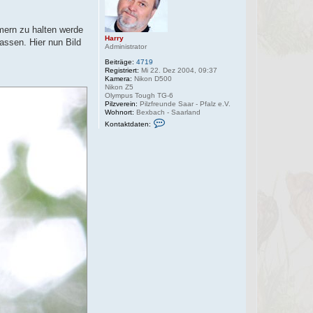
e
n
mern zu halten werde
Harry
assen. Hier nun Bild
Administrator
Beiträge:
4719
Registriert:
Mi 22. Dez 2004, 09:37
Kamera:
Nikon D500
Nikon Z5
Olympus Tough TG-6
Pilzverein:
Pilzfreunde Saar - Pfalz e.V.
Wohnort:
Bexbach - Saarland
K
Kontaktdaten:
o
n
t
a
k
t
d
a
t
e
n
v
o
n
H
a
r
r
y