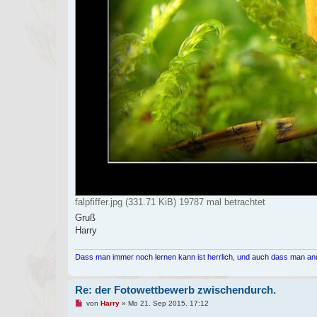
falpfiffer.jpg (331.71 KiB) 19787 mal betrachtet
Gruß
Harry
Dass man immer noch lernen kann ist herrlich, und auch dass man an
Re: der Fotowettbewerb zwischendurch.
U
von
Harry
»
Mo 21. Sep 2015, 17:12
n