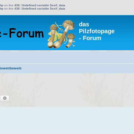
php
on line
436
:
Undefined variable $exif_data
php
on line
436
:
Undefined variable $exif_data
das
Pilzfotopage
- Forum
towettbewerb
Suche
Erweiterte Suche