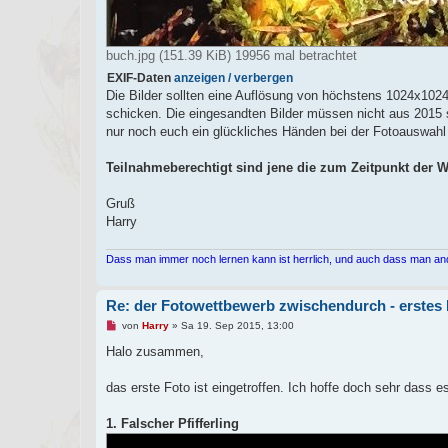
buch.jpg (151.39 KiB) 19956 mal betrachtet
EXIF-Daten
anzeigen / verbergen
Die Bilder sollten eine Auflösung von höchstens 1024x1024 
schicken. Die eingesandten Bilder müssen nicht aus 2015 se
nur noch euch ein glückliches Händen bei der Fotoauswah
Teilnahmeberechtigt sind jene die zum Zeitpunkt der W
Gruß
Harry
Dass man immer noch lernen kann ist herrlich, und auch dass man an
Re: der Fotowettbewerb zwischendurch - erstes 
U
von
Harry
»
Sa 19. Sep 2015, 13:00
n
g
Halo zusammen,
e
l
e
das erste Foto ist eingetroffen. Ich hoffe doch sehr dass es 
s
e
n
1. Falscher Pfifferling
e
r