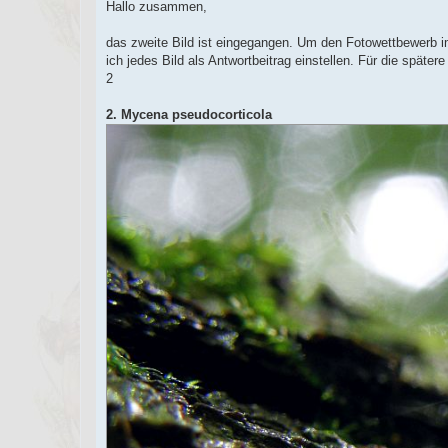
g
Hallo zusammen,
e
l
e
das zweite Bild ist eingegangen. Um den Fotowettbewerb i
s
ich jedes Bild als Antwortbeitrag einstellen. Für die spät
e
n
2
e
r
B
2. Mycena pseudocorticola
e
i
t
r
a
g