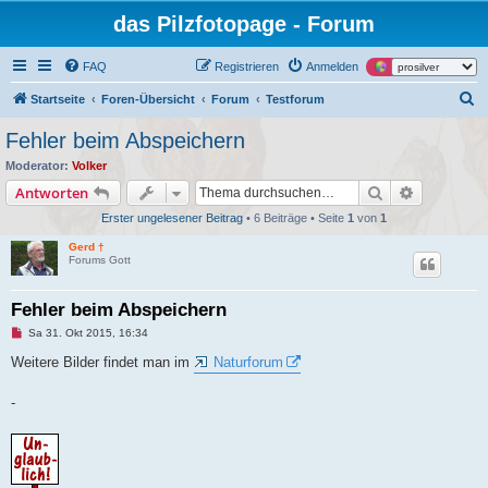
das Pilzfotopage - Forum
FAQ
Registrieren
Anmelden
S
Startseite
Foren-Übersicht
Forum
Testforum
u
Fehler beim Abspeichern
c
Moderator:
Volker
h
Suche
Erweiterte
Antworten
e
Erster ungelesener Beitrag
• 6 Beiträge • Seite
1
von
1
Gerd †
Forums Gott
Fehler beim Abspeichern
U
Sa 31. Okt 2015, 16:34
n
g
Weitere Bilder findet man im
Naturforum
e
l
e
-
s
e
n
e
r
B