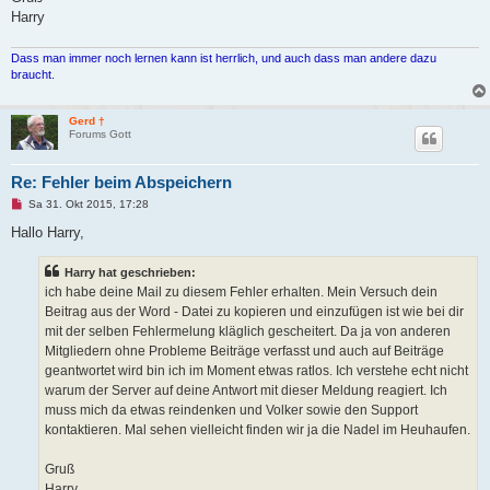
Harry
Dass man immer noch lernen kann ist herrlich, und auch dass man andere dazu
braucht.
Gerd †
Forums Gott
Re: Fehler beim Abspeichern
U
Sa 31. Okt 2015, 17:28
n
g
Hallo Harry,
e
l
e
Harry hat geschrieben:
s
ich habe deine Mail zu diesem Fehler erhalten. Mein Versuch dein
e
n
Beitrag aus der Word - Datei zu kopieren und einzufügen ist wie bei dir
e
mit der selben Fehlermelung kläglich gescheitert. Da ja von anderen
r
B
Mitgliedern ohne Probleme Beiträge verfasst und auch auf Beiträge
e
geantwortet wird bin ich im Moment etwas ratlos. Ich verstehe echt nicht
i
t
warum der Server auf deine Antwort mit dieser Meldung reagiert. Ich
r
muss mich da etwas reindenken und Volker sowie den Support
a
g
kontaktieren. Mal sehen vielleicht finden wir ja die Nadel im Heuhaufen.
Gruß
Harry