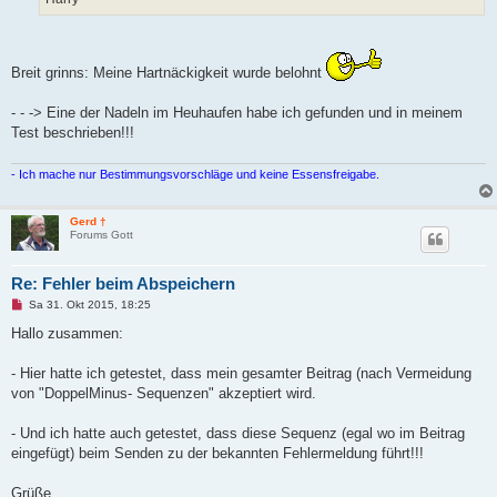
Breit grinns: Meine Hartnäckigkeit wurde belohnt
- - -> Eine der Nadeln im Heuhaufen habe ich gefunden und in meinem
Test beschrieben!!!
- Ich mache nur Bestimmungsvorschläge und keine Essensfreigabe.
Gerd †
Forums Gott
Re: Fehler beim Abspeichern
U
Sa 31. Okt 2015, 18:25
n
g
Hallo zusammen:
e
l
e
- Hier hatte ich getestet, dass mein gesamter Beitrag (nach Vermeidung
s
von "DoppelMinus- Sequenzen" akzeptiert wird.
e
n
e
- Und ich hatte auch getestet, dass diese Sequenz (egal wo im Beitrag
r
B
eingefügt) beim Senden zu der bekannten Fehlermeldung führt!!!
e
i
t
Grüße