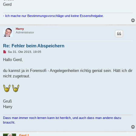
r
Gerd
a
g
- Ich mache nur Bestimmungsvorschläge und keine Essensfreigabe.
Harry
Administrator
Re: Fehler beim Abspeichern
U
Sa 31. Okt 2015, 19:05
n
g
Hallo Gerd,
e
l
e
du kannst ja in Forensofi - Angelegenheiten richtig genial sein. Hätt ich dir
s
nicht zugetraut.
e
n
e
r
B
e
i
Gruß
t
Harry
r
a
g
Dass man immer noch lernen kann ist herrlich, und auch dass man andere dazu
braucht.
Gerd †