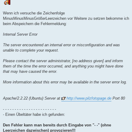
e
i
t
r
Wenn ich versuche die Zeichenfolge
a
g
MinusMinusMinusGrößerLeerzeichen vor Weitere zu setzen bekomme ich
beim Abspeichern die Fehlermeldung:
Internal Server Error
The server encountered an internal error or misconfiguration and was
unable to complete your request.
Please contact the server administrator, [no address given] and inform
them of the time the error occurred, and anything you might have done
that may have caused the error.
More information about this error may be available in the server error log.
Apache/2.2.22 (Ubuntu) Server at
http://www.pilzfotopage.de
Port 80
- - - - - - - - - - - - - - - - - - - - - - -
- Einen Übeltäter habe ich gefunden:
Den Fehler kann man bereits durch Eingabe von "- -" (ohne
Leerzeichen dazwischen) provozieren!!!