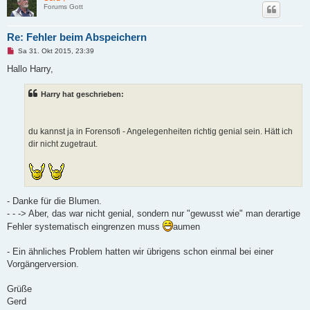
Forums Gott
Re: Fehler beim Abspeichern
U
Sa 31. Okt 2015, 23:39
n
g
Hallo Harry,
e
l
e
Harry hat geschrieben:
s
e
n
e
du kannst ja in Forensofi - Angelegenheiten richtig genial sein. Hätt ich
r
B
dir nicht zugetraut.
e
i
t
r
a
g
- Danke für die Blumen.
- - -> Aber, das war nicht genial, sondern nur "gewusst wie" man derartige
Fehler systematisch eingrenzen muss
aumen
- Ein ähnliches Problem hatten wir übrigens schon einmal bei einer
Vorgängerversion.
Grüße
Gerd