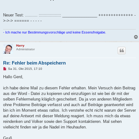
Neuer Test: .......... :::::::::::::::::: ________________ ++++++++++++++ -
>->-> ====== - - - - -
- Ich mache nur Bestimmungsvorschläge und keine Essensfreigabe.
Harry
Administrator
Re: Fehler beim Abspeichern
U
Sa 31. Okt 2015, 17:10
n
g
Hallo Gerd,
e
l
e
ich habe deine Mail zu diesem Fehler erhalten. Mein Versuch dein Beitrag
s
aus der Word - Datei zu kopieren und einzufügen ist wie bei dir mit der
e
n
selben Fehlermelung kläglich gescheitert. Da ja von anderen Mitgliedern
e
ohne Probleme Beiträge verfasst und auch auf Beiträge geantwortet wird
r
B
bin ich im Moment etwas ratlos. Ich verstehe echt nicht warum der Server
e
auf deine Antwort mit dieser Meldung reagiert. Ich muss mich da etwas
i
t
reindenken und Volker sowie den Support kontaktieren. Mal sehen
r
vielleicht finden wir ja die Nadel im Heuhaufen.
a
g
Gruß