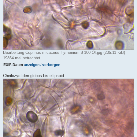
Bearbeitung Coprinus micaceus Hymenium 8 100 Öl.jpg (205.11 KiB)
19864 mal betrachtet
EXIF-Daten
anzeigen / verbergen
Cheilozystiden globos bis ellipsoid