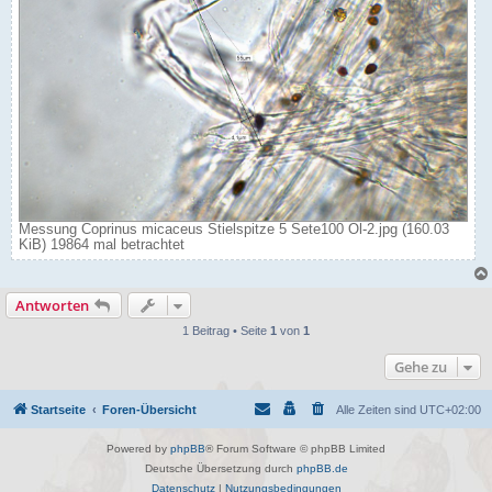
Messung Coprinus micaceus Stielspitze 5 Sete100 Öl-2.jpg (160.03
KiB) 19864 mal betrachtet
Antworten
1 Beitrag • Seite
1
von
1
Gehe zu
Startseite
Foren-Übersicht
Alle Zeiten sind
UTC+02:00
Powered by
phpBB
® Forum Software © phpBB Limited
Deutsche Übersetzung durch
phpBB.de
Datenschutz
|
Nutzungsbedingungen