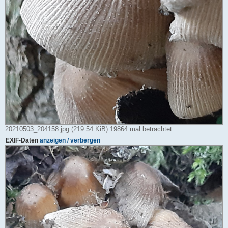
20210503_204158.jpg (219.54 KiB) 19864 mal betrachtet
EXIF-Daten
anzeigen / verbergen