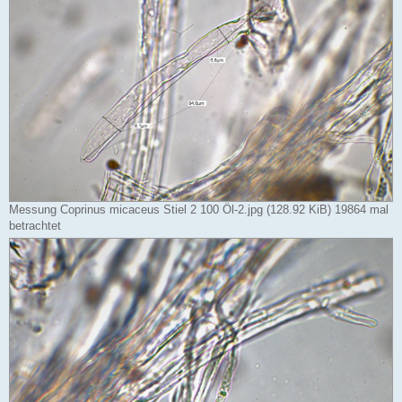
Messung Coprinus micaceus Stiel 2 100 Öl-2.jpg (128.92 KiB) 19864 mal
betrachtet