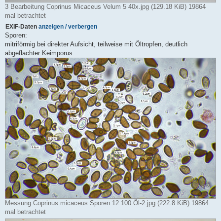
3 Bearbeitung Coprinus Micaceus Velum 5 40x.jpg (129.18 KiB) 19864
mal betrachtet
EXIF-Daten
anzeigen / verbergen
Sporen:
mitriförmig bei direkter Aufsicht, teilweise mit Öltropfen, deutlich
abgeflachter Keimporus
Messung Coprinus micaceus Sporen 12 100 Öl-2.jpg (222.8 KiB) 19864
mal betrachtet