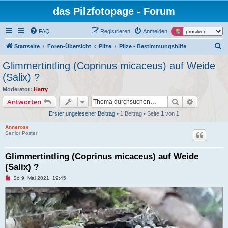
das Pilzfotopage - Forum
FAQ
Registrieren
Anmelden
S
Startseite
Foren-Übersicht
Pilze
Pilze - Bestimmungshilfe
u
Glimmertintling (Coprinus micaceus) auf Weide
c
(Salix) ?
h
Moderator:
Harry
e
Suche
Erweiterte
Antworten
Erster ungelesener Beitrag
• 1 Beitrag • Seite
1
von
1
Annerose
Senior Poster
Glimmertintling (Coprinus micaceus) auf Weide
(Salix) ?
U
So 9. Mai 2021, 19:45
n
g
e
l
e
s
e
n