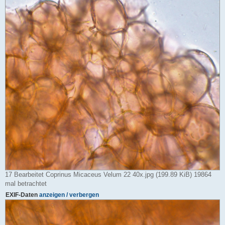
17 Bearbeitet Coprinus Micaceus Velum 22 40x.jpg (199.89 KiB) 19864
mal betrachtet
EXIF-Daten
anzeigen / verbergen