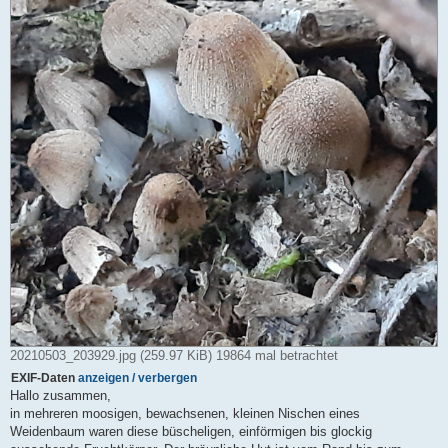
e
r
B
e
i
t
r
a
g
20210503_203929.jpg (259.97 KiB) 19864 mal betrachtet
EXIF-Daten
anzeigen / verbergen
Hallo zusammen,
in mehreren moosigen, bewachsenen, kleinen Nischen eines
Weidenbaum waren diese büscheligen, einförmigen bis glockig