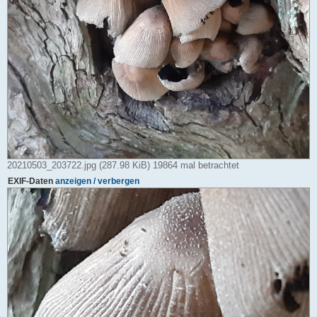
20210503_203722.jpg (287.98 KiB) 19864 mal betrachtet
EXIF-Daten
anzeigen / verbergen