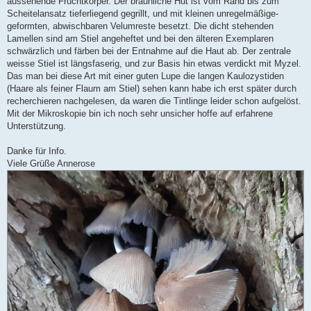
aussehende Fruchtkörper. Der bräunliche Hut ist vom Rand bis zum
Scheitelansatz tieferliegend gegrillt, und mit kleinen unregelmäßige-
geformten, abwischbaren Velumreste besetzt. Die dicht stehenden
Lamellen sind am Stiel angeheftet und bei den älteren Exemplaren
schwärzlich und färben bei der Entnahme auf die Haut ab. Der zentrale
weisse Stiel ist längsfaserig, und zur Basis hin etwas verdickt mit Myzel.
Das man bei diese Art mit einer guten Lupe die langen Kaulozystiden
(Haare als feiner Flaum am Stiel) sehen kann habe ich erst später durch
recherchieren nachgelesen, da waren die Tintlinge leider schon aufgelöst.
Mit der Mikroskopie bin ich noch sehr unsicher hoffe auf erfahrene
Unterstützung.
Danke für Info.
Viele Grüße Annerose