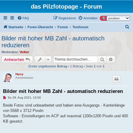
das Pilzfotopage - Forum
FAQ
Registrieren
Anmelden
S
Startseite
Foren-Übersicht
Forum
Testforum
u
Bilder mit hoher MB Zahl - automatisch
c
reduzieren
h
Moderator:
Volker
e
Suche
Erweiterte
Antworten
Erster ungelesener Beitrag
• 1 Beitrag • Seite
1
von
1
Harry
Administrator
Bilder mit hoher MB Zahl - automatisch reduzieren
U
So 29. Aug 2021, 13:00
n
g
Beide Fotos sind unbearbeitet und haben eine Ausgangs - Kantenlänge
e
von 5568 x 3712 Pixeln
l
e
Software - Einstellungen im ACP auf maximal 1200x1200 Pixeln und 400
s
KB gesetzt.
e
n
e
r