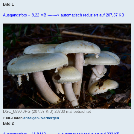
B
Bild 1
e
i
t
Ausgangsfoto = 8,22 MB --------> automatisch reduziert auf 207,37 KB
r
a
g
DSC_8990.JPG (207.37 KiB) 28730 mal betrachtet
EXIF-Daten
anzeigen / verbergen
Bild 2