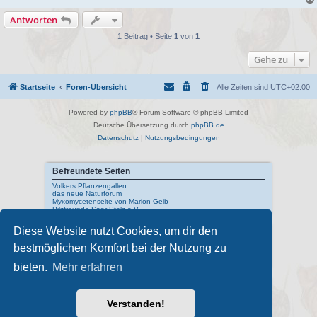
Antworten
1 Beitrag • Seite
1
von
1
Gehe zu
Startseite
Foren-Übersicht
Alle Zeiten sind
UTC+02:00
Powered by
phpBB
® Forum Software © phpBB Limited
Deutsche Übersetzung durch
phpBB.de
Datenschutz
|
Nutzungsbedingungen
Befreundete Seiten
Volkers Pflanzengallen
das neue Naturforum
Myxomycetenseite von Marion Geib
Pilzfreunde Saar-Pfalz e.V.
Diese Website nutzt Cookies, um dir den
Interne Links
bestmöglichen Komfort bei der Nutzung zu
Mykologisches Lexikon
meine Naturfotos
Pilzfotopage - Suchmaschine
bieten.
Mehr erfahren
Externe Links
Schwarzwälder Pilzlehrschau
Verstanden!
Deutsche Gesellschaft für Mykologie
Pilzkundliches Museum Bad Laasphe