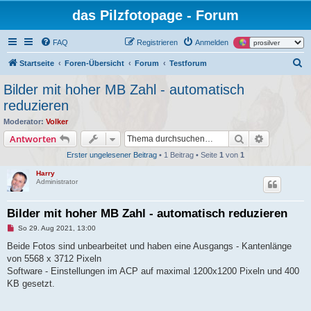
das Pilzfotopage - Forum
FAQ
Registrieren
Anmelden
S
Startseite
Foren-Übersicht
Forum
Testforum
u
Bilder mit hoher MB Zahl - automatisch
c
reduzieren
h
Moderator:
Volker
e
Suche
Erweiterte
Antworten
Erster ungelesener Beitrag
• 1 Beitrag • Seite
1
von
1
Harry
Administrator
Bilder mit hoher MB Zahl - automatisch reduzieren
U
So 29. Aug 2021, 13:00
n
g
Beide Fotos sind unbearbeitet und haben eine Ausgangs - Kantenlänge
e
von 5568 x 3712 Pixeln
l
e
Software - Einstellungen im ACP auf maximal 1200x1200 Pixeln und 400
s
KB gesetzt.
e
n
e
r