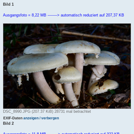
B
Bild 1
e
i
t
Ausgangsfoto = 8,22 MB --------> automatisch reduziert auf 207,37 KB
r
a
g
DSC_8990.JPG (207.37 KiB) 28731 mal betrachtet
EXIF-Daten
anzeigen / verbergen
Bild 2