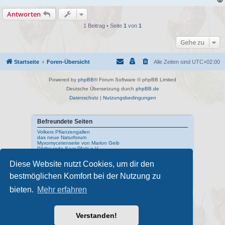
Antworten
1 Beitrag • Seite
1
von
1
Gehe zu
Startseite
Foren-Übersicht
Alle Zeiten sind
UTC+02:00
Powered by
phpBB
® Forum Software © phpBB Limited
Deutsche Übersetzung durch
phpBB.de
Datenschutz
|
Nutzungsbedingungen
Befreundete Seiten
Volkers Pflanzengallen
das neue Naturforum
Myxomycetenseite von Marion Geib
Pilzfreunde Saar-Pfalz e.V.
Diese Website nutzt Cookies, um dir den
Interne Links
bestmöglichen Komfort bei der Nutzung zu
Mykologisches Lexikon
meine Naturfotos
Pilzfotopage - Suchmaschine
bieten.
Mehr erfahren
Externe Links
Schwarzwälder Pilzlehrschau
Verstanden!
Deutsche Gesellschaft für Mykologie
Pilzkundliches Museum Bad Laasphe