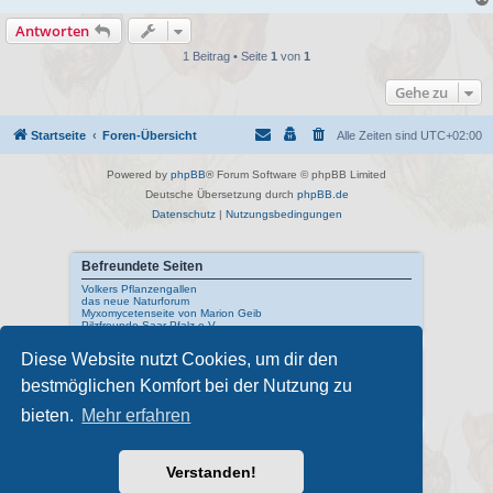
Antworten
1 Beitrag • Seite
1
von
1
Gehe zu
Startseite
Foren-Übersicht
Alle Zeiten sind
UTC+02:00
Powered by
phpBB
® Forum Software © phpBB Limited
Deutsche Übersetzung durch
phpBB.de
Datenschutz
|
Nutzungsbedingungen
Befreundete Seiten
Volkers Pflanzengallen
das neue Naturforum
Myxomycetenseite von Marion Geib
Pilzfreunde Saar-Pfalz e.V.
Diese Website nutzt Cookies, um dir den
Interne Links
bestmöglichen Komfort bei der Nutzung zu
Mykologisches Lexikon
meine Naturfotos
Pilzfotopage - Suchmaschine
bieten.
Mehr erfahren
Externe Links
Schwarzwälder Pilzlehrschau
Verstanden!
Deutsche Gesellschaft für Mykologie
Pilzkundliches Museum Bad Laasphe