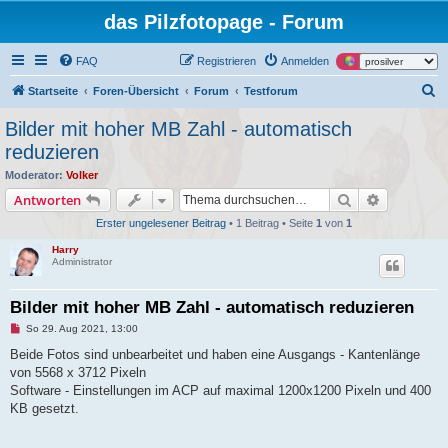
das Pilzfotopage - Forum
FAQ
Registrieren
Anmelden
S
Startseite
Foren-Übersicht
Forum
Testforum
u
Bilder mit hoher MB Zahl - automatisch
c
reduzieren
h
Moderator:
Volker
e
Suche
Erweiterte
Antworten
Erster ungelesener Beitrag
• 1 Beitrag • Seite
1
von
1
Harry
Administrator
Bilder mit hoher MB Zahl - automatisch reduzieren
U
So 29. Aug 2021, 13:00
n
g
Beide Fotos sind unbearbeitet und haben eine Ausgangs - Kantenlänge
e
von 5568 x 3712 Pixeln
l
e
Software - Einstellungen im ACP auf maximal 1200x1200 Pixeln und 400
s
KB gesetzt.
e
n
e
r