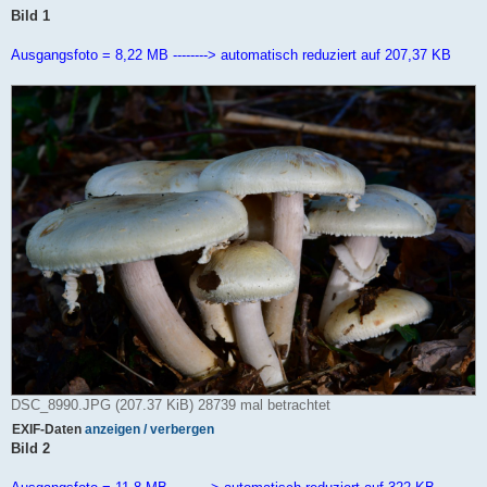
B
Bild 1
e
i
t
Ausgangsfoto = 8,22 MB --------> automatisch reduziert auf 207,37 KB
r
a
g
DSC_8990.JPG (207.37 KiB) 28739 mal betrachtet
EXIF-Daten
anzeigen / verbergen
Bild 2