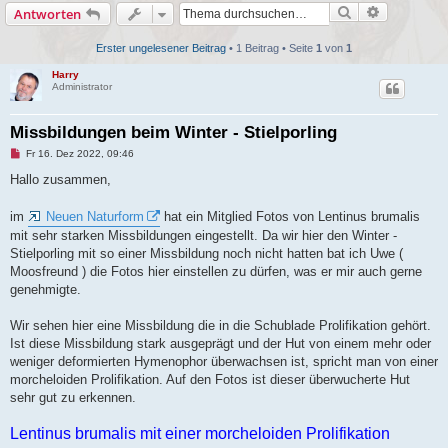
Suche
Erweiterte
Antworten
h
e
Erster ungelesener Beitrag
• 1 Beitrag • Seite
1
von
1
Harry
Administrator
Missbildungen beim Winter - Stielporling
U
Fr 16. Dez 2022, 09:46
n
g
Hallo zusammen,
e
l
e
im
Neuen Naturform
hat ein Mitglied Fotos von Lentinus brumalis
s
mit sehr starken Missbildungen eingestellt. Da wir hier den Winter -
e
n
Stielporling mit so einer Missbildung noch nicht hatten bat ich Uwe (
e
Moosfreund ) die Fotos hier einstellen zu dürfen, was er mir auch gerne
r
B
genehmigte.
e
i
t
Wir sehen hier eine Missbildung die in die Schublade Prolifikation gehört.
r
Ist diese Missbildung stark ausgeprägt und der Hut von einem mehr oder
a
g
weniger deformierten Hymenophor überwachsen ist, spricht man von einer
morcheloiden Prolifikation. Auf den Fotos ist dieser überwucherte Hut
sehr gut zu erkennen.
Lentinus brumalis mit einer morcheloiden Prolifikation