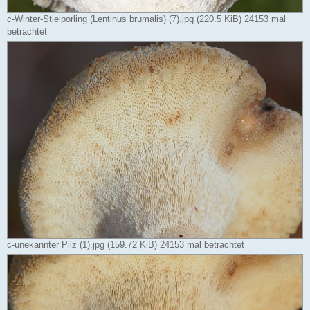
c-Winter-Stielporling (Lentinus brumalis) (7).jpg (220.5 KiB) 24153 mal
betrachtet
c-unekannter Pilz (1).jpg (159.72 KiB) 24153 mal betrachtet