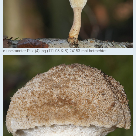
c-unekannter Pilz (4).jpg (111.03 KiB) 24153 mal betrachtet