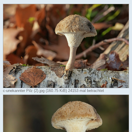
c-unekannter Pilz (2).jpg (160.75 KiB) 24153 mal betrachtet