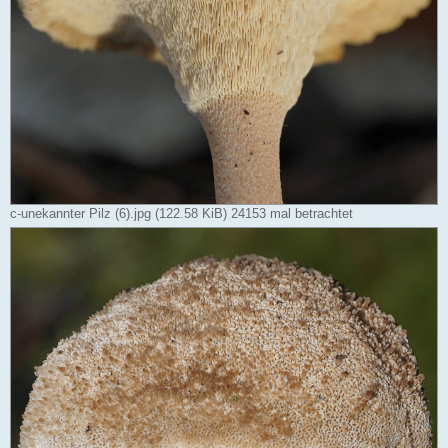
c-unekannter Pilz (6).jpg (122.58 KiB) 24153 mal betrachtet