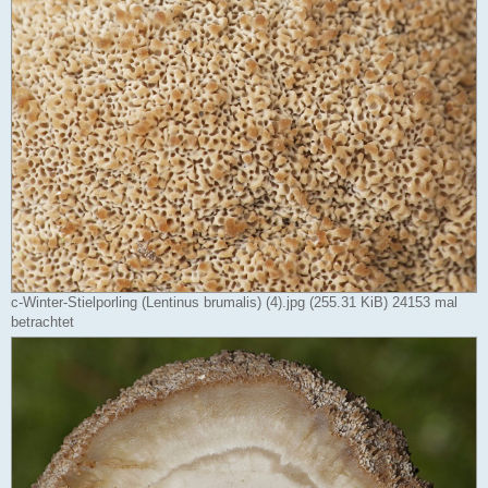
c-Winter-Stielporling (Lentinus brumalis) (4).jpg (255.31 KiB) 24153 mal
betrachtet