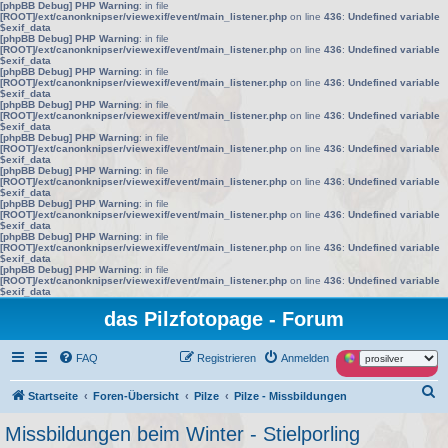
[phpBB Debug] PHP Warning
: in file
[ROOT]/ext/canonknipser/viewexif/event/main_listener.php
on line
436
:
Undefined variable
$exif_data
[phpBB Debug] PHP Warning
: in file
[ROOT]/ext/canonknipser/viewexif/event/main_listener.php
on line
436
:
Undefined variable
$exif_data
[phpBB Debug] PHP Warning
: in file
[ROOT]/ext/canonknipser/viewexif/event/main_listener.php
on line
436
:
Undefined variable
$exif_data
[phpBB Debug] PHP Warning
: in file
[ROOT]/ext/canonknipser/viewexif/event/main_listener.php
on line
436
:
Undefined variable
$exif_data
[phpBB Debug] PHP Warning
: in file
[ROOT]/ext/canonknipser/viewexif/event/main_listener.php
on line
436
:
Undefined variable
$exif_data
[phpBB Debug] PHP Warning
: in file
[ROOT]/ext/canonknipser/viewexif/event/main_listener.php
on line
436
:
Undefined variable
$exif_data
[phpBB Debug] PHP Warning
: in file
[ROOT]/ext/canonknipser/viewexif/event/main_listener.php
on line
436
:
Undefined variable
$exif_data
[phpBB Debug] PHP Warning
: in file
[ROOT]/ext/canonknipser/viewexif/event/main_listener.php
on line
436
:
Undefined variable
$exif_data
[phpBB Debug] PHP Warning
: in file
[ROOT]/ext/canonknipser/viewexif/event/main_listener.php
on line
436
:
Undefined variable
$exif_data
das Pilzfotopage - Forum
FAQ
Registrieren
Anmelden
S
Startseite
Foren-Übersicht
Pilze
Pilze - Missbildungen
u
Missbildungen beim Winter - Stielporling
c