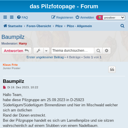
das Pilzfotopage - Forum
FAQ
Registrieren
Anmelden
S
Startseite
Foren-Übersicht
Pilze
Pilze - Allgemein
u
Baumpilz
c
Moderator:
Harry
h
Suche
Erweiterte
Antworten
e
Erster ungelesener Beitrag
• 4 Beiträge • Seite
1
von
1
Klaus Fritz
Junior Poster
Baumpilz
U
Di 19. Dez 2023, 10:22
n
g
Hallo Team,
e
habe diese Pilzgruppe am 25.09.2023 in D-25923
l
e
Süderlügum/Süderlügum Binnendünen und hier im Mischwald welcher
s
sich am östlichen
e
n
Rand der Dünen erstreckt.
e
Bei der Pilzgruppe handelt es sich um Lamellenpilze und sie sitzen
r
B
wahrscheinlich auf einem Stubben von einem Nadelbaum.