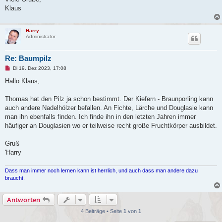
e
n
Klaus
e
r
B
e
Harry
i
Administrator
t
r
a
Re: Baumpilz
g
U
Di 19. Dez 2023, 17:08
n
g
Hallo Klaus,
e
l
e
Thomas hat den Pilz ja schon bestimmt. Der Kiefern - Braunporling kann
s
auch andere Nadelhölzer befallen. An Fichte, Lärche und Douglasie kann
e
n
man ihn ebenfalls finden. Ich finde ihn in den letzten Jahren immer
e
häufiger an Douglasien wo er teilweise recht große Fruchtkörper ausbildet.
r
B
e
Gruß
i
t
'Harry
r
a
g
Dass man immer noch lernen kann ist herrlich, und auch dass man andere dazu
braucht.
Antworten
4 Beiträge • Seite
1
von
1