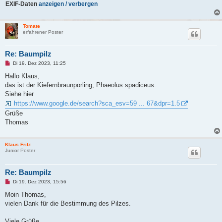
EXIF-Daten
anzeigen / verbergen
Tomate
erfahrener Poster
Re: Baumpilz
U
Di 19. Dez 2023, 11:25
n
g
Hallo Klaus,
e
das ist der Kiefernbraunporling, Phaeolus spadiceus:
l
e
Siehe hier
s
https://www.google.de/search?sca_esv=59 ... 67&dpr=1.5
e
n
Grüße
e
Thomas
r
B
e
i
Klaus Fritz
t
Junior Poster
r
a
g
Re: Baumpilz
U
Di 19. Dez 2023, 15:56
n
g
Moin Thomas,
e
vielen Dank für die Bestimmung des Pilzes.
l
e
s
Viele Grüße,