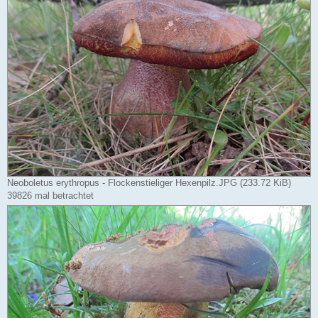
Neoboletus erythropus - Flockenstieliger Hexenpilz.JPG (233.72 KiB)
39826 mal betrachtet