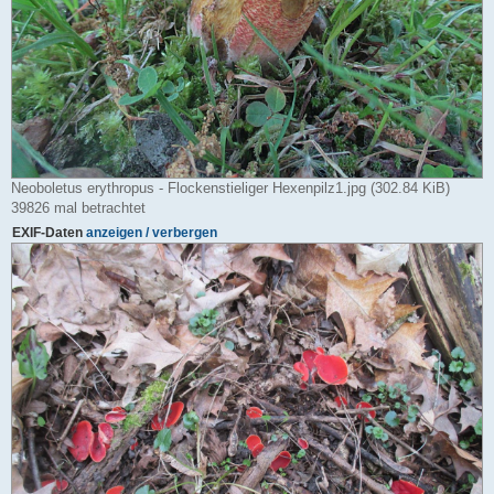
Neoboletus erythropus - Flockenstieliger Hexenpilz1.jpg (302.84 KiB)
39826 mal betrachtet
EXIF-Daten
anzeigen / verbergen