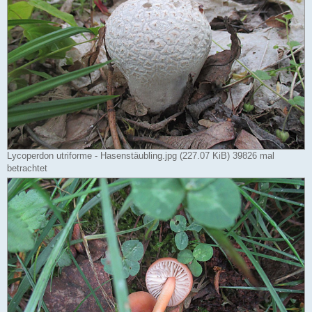
Lycoperdon utriforme - Hasenstäubling.jpg (227.07 KiB) 39826 mal
betrachtet