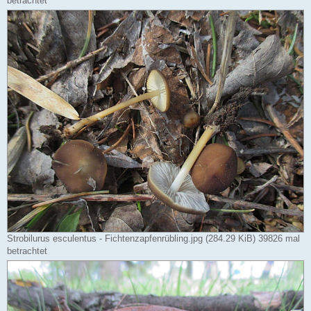
betrachtet
Strobilurus esculentus - Fichtenzapfenrübling.jpg (284.29 KiB) 39826 mal
betrachtet