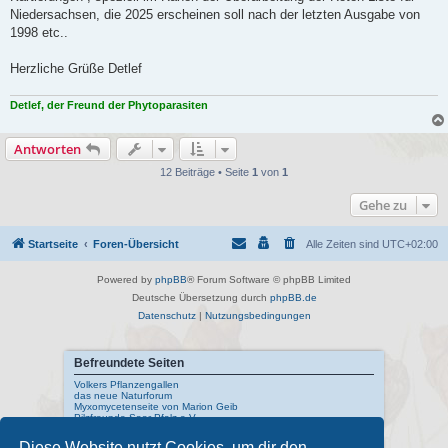
Niedersachsen, die 2025 erscheinen soll nach der letzten Ausgabe von
1998 etc..
Herzliche Grüße Detlef
Detlef, der Freund der Phytoparasiten
Antworten
12 Beiträge • Seite
1
von
1
Gehe zu
Startseite
Foren-Übersicht
Alle Zeiten sind
UTC+02:00
Powered by
phpBB
® Forum Software © phpBB Limited
Deutsche Übersetzung durch
phpBB.de
Datenschutz
|
Nutzungsbedingungen
Befreundete Seiten
Volkers Pflanzengallen
das neue Naturforum
Myxomycetenseite von Marion Geib
Pilzfreunde Saar-Pfalz e.V.
Diese Website nutzt Cookies, um dir den