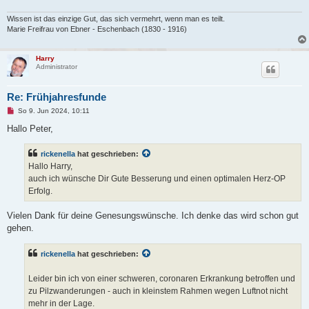
t
r
Wissen ist das einzige Gut, das sich vermehrt, wenn man es teilt.
a
g
Marie Freifrau von Ebner - Eschenbach (1830 - 1916)
Harry
Administrator
Re: Frühjahresfunde
U
So 9. Jun 2024, 10:11
n
g
Hallo Peter,
e
l
e
rickenella
hat geschrieben:
s
Hallo Harry,
e
n
auch ich wünsche Dir Gute Besserung und einen optimalen Herz-OP
e
Erfolg.
r
B
e
Vielen Dank für deine Genesungswünsche. Ich denke das wird schon gut
i
t
gehen.
r
a
g
rickenella
hat geschrieben:
Leider bin ich von einer schweren, coronaren Erkrankung betroffen und
zu Pilzwanderungen - auch in kleinstem Rahmen wegen Luftnot nicht
mehr in der Lage.