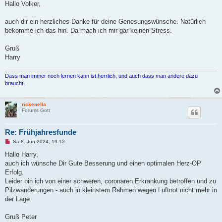
g
Hallo Volker,
e
l
e
auch dir ein herzliches Danke für deine Genesungswünsche. Natürlich
s
bekomme ich das hin. Da mach ich mir gar keinen Stress.
e
n
e
Gruß
r
B
Harry
e
i
t
Dass man immer noch lernen kann ist herrlich, und auch dass man andere dazu
r
braucht.
a
g
rickenella
Forums Gott
Re: Frühjahresfunde
U
Sa 8. Jun 2024, 19:12
n
g
Hallo Harry,
e
auch ich wünsche Dir Gute Besserung und einen optimalen Herz-OP
l
e
Erfolg.
s
Leider bin ich von einer schweren, coronaren Erkrankung betroffen und zu
e
n
Pilzwanderungen - auch in kleinstem Rahmen wegen Luftnot nicht mehr in
e
der Lage.
r
B
e
Gruß Peter
i