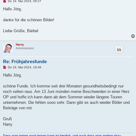
U
Do 16. Mai 2024, 09:27
n
g
Hallo Jörg,
e
l
e
danke für die schönen Bilder!
s
e
n
Liebe Grüße, Bärbel
e
r
B
e
Harry
i
Administrator
t
r
a
Re: Frühjahresfunde
g
U
Do 16. Mai 2024, 19:49
n
g
Hallo Jörg,
e
l
e
schöne Funde. Ich komme seit drei Monaten gesundheitsbedingt nur
s
noch selten raus. Am 13 Juni münden meine Beschwerden in einer Herz
e
n
OP und hoffe ich kann dann ab dem Sommer wieder längere Touren
e
unternehmen. Die fehlen sooo sehr. Dann gibt es auch wieder Bilder und
r
B
Beiträge von mir.
e
i
t
Gruß
r
Harry
a
g
Dass man immer noch lernen kann ist herrlich, und auch dass man andere dazu