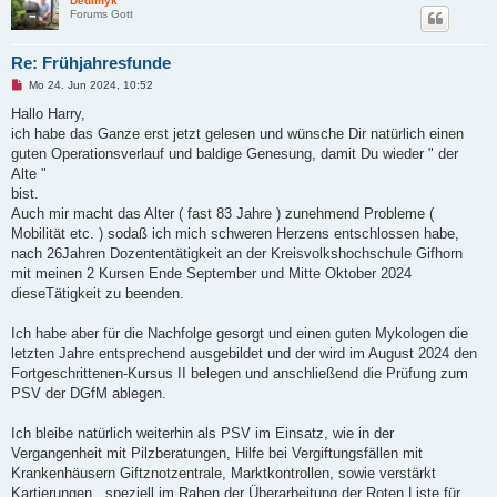
Dedimyk
B
Forums Gott
e
i
t
Re: Frühjahresfunde
r
a
U
Mo 24. Jun 2024, 10:52
g
n
g
Hallo Harry,
e
ich habe das Ganze erst jetzt gelesen und wünsche Dir natürlich einen
l
e
guten Operationsverlauf und baldige Genesung, damit Du wieder " der
s
Alte "
e
n
bist.
e
Auch mir macht das Alter ( fast 83 Jahre ) zunehmend Probleme (
r
B
Mobilität etc. ) sodaß ich mich schweren Herzens entschlossen habe,
e
nach 26Jahren Dozententätigkeit an der Kreisvolkshochschule Gifhorn
i
t
mit meinen 2 Kursen Ende September und Mitte Oktober 2024
r
dieseTätigkeit zu beenden.
a
g
Ich habe aber für die Nachfolge gesorgt und einen guten Mykologen die
letzten Jahre entsprechend ausgebildet und der wird im August 2024 den
Fortgeschrittenen-Kursus II belegen und anschließend die Prüfung zum
PSV der DGfM ablegen.
Ich bleibe natürlich weiterhin als PSV im Einsatz, wie in der
Vergangenheit mit Pilzberatungen, Hilfe bei Vergiftungsfällen mit
Krankenhäusern Giftznotzentrale, Marktkontrollen, sowie verstärkt
Kartierungen , speziell im Rahen der Überarbeitung der Roten Liste für