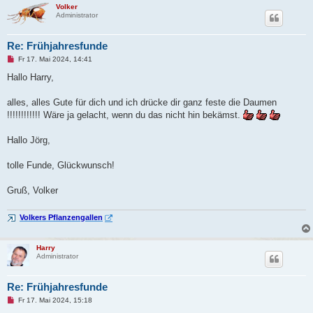
Volker
Administrator
Re: Frühjahresfunde
U
Fr 17. Mai 2024, 14:41
n
g
Hallo Harry,
e
l
e
alles, alles Gute für dich und ich drücke dir ganz feste die Daumen
s
!!!!!!!!!!!! Wäre ja gelacht, wenn du das nicht hin bekämst.
e
n
e
Hallo Jörg,
r
B
e
tolle Funde, Glückwunsch!
i
t
r
Gruß, Volker
a
g
Volkers Pflanzengallen
Harry
Administrator
Re: Frühjahresfunde
U
Fr 17. Mai 2024, 15:18
n