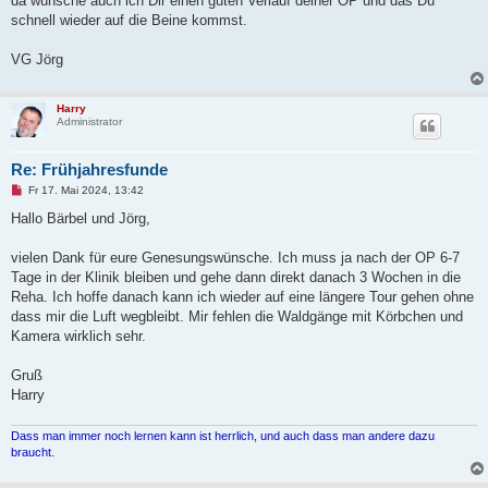
da wünsche auch ich Dir einen guten Verlauf deiner OP und das Du
s
schnell wieder auf die Beine kommst.
e
n
e
VG Jörg
r
B
e
i
Harry
t
Administrator
r
a
g
Re: Frühjahresfunde
U
Fr 17. Mai 2024, 13:42
n
g
Hallo Bärbel und Jörg,
e
l
e
vielen Dank für eure Genesungswünsche. Ich muss ja nach der OP 6-7
s
Tage in der Klinik bleiben und gehe dann direkt danach 3 Wochen in die
e
n
Reha. Ich hoffe danach kann ich wieder auf eine längere Tour gehen ohne
e
dass mir die Luft wegbleibt. Mir fehlen die Waldgänge mit Körbchen und
r
B
Kamera wirklich sehr.
e
i
t
Gruß
r
Harry
a
g
Dass man immer noch lernen kann ist herrlich, und auch dass man andere dazu
braucht.