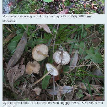
Morchella conica agg. - Spitzmorchel.jpg (290.66 KiB) 39826 mal
betrachtet
Mycena strobilicola - Fichtenzapfen-Helmling.jpg (226.07 KiB) 39826 mal