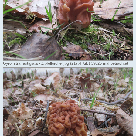
Gyromitra fastigiata - Zipfellorchel.jpg (217.4 KiB) 39826 mal betrachtet