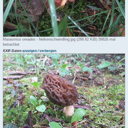
Marasmius oreades - Nelkenschwindling.jpg (288.82 KiB) 39826 mal
betrachtet
EXIF-Daten
anzeigen / verbergen