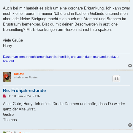
Auch bei mir handelt es sich um eine coronare Erkrankung. Ich kann zwar
noch kleine Touren in meiner Nähe und in flachem Gelände unternehmen
aber jede kleine Steigung macht sich auch mit Atemnot und Brennen im
Brustraum bemerkbar. Bist du mit deinen Beschwerden in ärztliche
Behandlung? Mit Erkrankungen am Herzen ist nicht zu spaßen.
viele Grüße
Harry
Dass man immer noch lernen kann ist herrlich, und auch dass man andere dazu
braucht.
Tomate
erfahrener Poster
Re: Frühjahresfunde
U
Do 20. Jun 2024, 21:37
n
g
Alles Gute, Harry. Ich drück' Dir die Daumen und hoffe, dass Du wieder
e
ganz der Alte wirst.
l
e
Grüße
s
Thomas
e
n
e
r