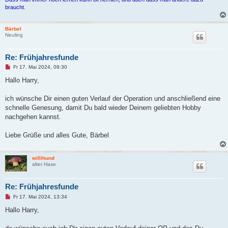
braucht.
Bärbel
Neuling
Re: Frühjahresfunde
U
Fr 17. Mai 2024, 09:30
n
g
Hallo Harry,
e
l
e
ich wünsche Dir einen guten Verlauf der Operation und anschließend eine
s
schnelle Genesung, damit Du bald wieder Deinem geliebten Hobby
e
n
nachgehen kannst.
e
r
B
Liebe Grüße und alles Gute, Bärbel
e
i
t
r
willihund
a
alter Hase
g
Re: Frühjahresfunde
U
Fr 17. Mai 2024, 13:34
n
g
Hallo Harry,
e
l
e