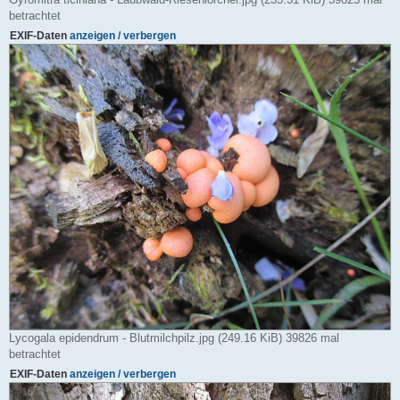
betrachtet
EXIF-Daten
anzeigen / verbergen
Lycogala epidendrum - Blutmilchpilz.jpg (249.16 KiB) 39826 mal
betrachtet
EXIF-Daten
anzeigen / verbergen