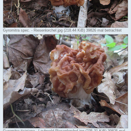
Gyromitra spec. - Riesenlorchel.jpg (218.44 KiB) 39826 mal betrachtet
Gyromitra ticiniana - Laubwald-Riesenlorchel.jpg (235.31 KiB) 39825 mal