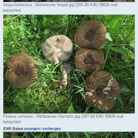
Verpa bohemica - Böhmische Verpel.jpg (295.89 KiB) 39826 mal
betrachtet
Pluteus cervinus - Rehbrauner Dachpilz.jpg (397.68 KiB) 39826 mal
betrachtet
EXIF-Daten
anzeigen / verbergen