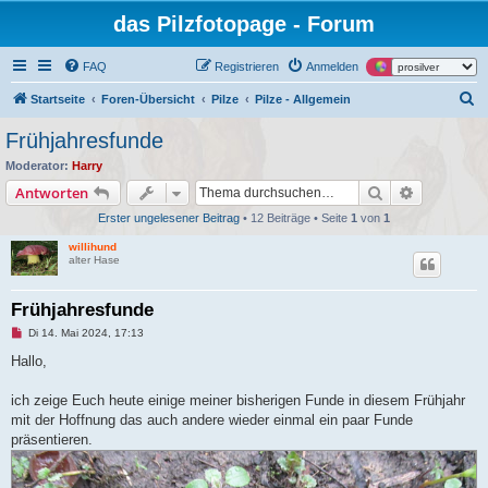
das Pilzfotopage - Forum
FAQ
Registrieren
Anmelden
S
Startseite
Foren-Übersicht
Pilze
Pilze - Allgemein
u
Frühjahresfunde
c
Moderator:
Harry
h
Suche
Erweiterte
Antworten
e
Erster ungelesener Beitrag
• 12 Beiträge • Seite
1
von
1
willihund
alter Hase
Frühjahresfunde
U
Di 14. Mai 2024, 17:13
n
g
Hallo,
e
l
e
ich zeige Euch heute einige meiner bisherigen Funde in diesem Frühjahr
s
mit der Hoffnung das auch andere wieder einmal ein paar Funde
e
n
präsentieren.
e
r
B