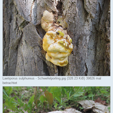
Laetiporus sulphureus - Schwefelporling.jpg (328.23 KiB) 39826 mal
betrachtet