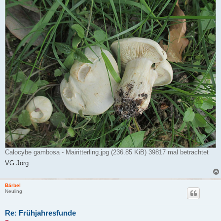
Calocybe gambosa - Mairitterling.jpg (236.85 KiB) 39817 mal betrachtet
VG Jörg
Bärbel
Neuling
Re: Frühjahresfunde