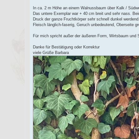
n
e
In ca. 2 m Höhe an einem Walnussbaum über Kalk / Südw
r
B
Das untere Exemplar war + 40 cm breit und sehr nass. Beim
e
Druck der ganze Fruchtkörper sehr schnell dunkel werdend
i
t
Fleisch länglich-faserig, Geruch unbedeutend, Oberseite gro
r
a
g
Für mich spricht außer der äußeren Form, Wirtsbaum und St
Danke für Bestätigung oder Korrektur
viele Grüße Barbara