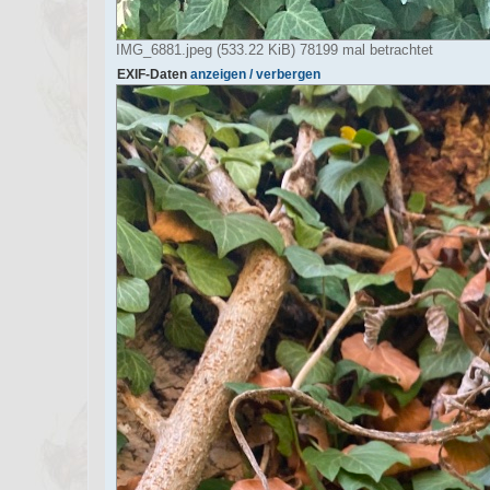
IMG_6881.jpeg (533.22 KiB) 78199 mal betrachtet
EXIF-Daten
anzeigen / verbergen