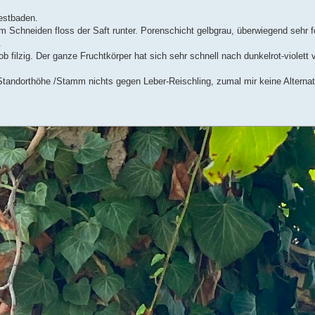
estbaden.
 Schneiden floss der Saft runter. Porenschicht gelbgrau, überwiegend sehr f
.
b filzig. Der ganze Fruchtkörper hat sich sehr schnell nach dunkelrot-violett 
andorthöhe /Stamm nichts gegen Leber-Reischling, zumal mir keine Alternativ