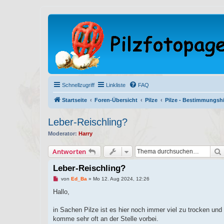
Schnellzugriff
Linkliste
FAQ
Startseite
Foren-Übersicht
Pilze
Pilze - Bestimmungshi
Leber-Reischling?
Moderator:
Harry
Antworten
Leber-Reischling?
U
von
Ed_Ba
»
Mo 12. Aug 2024, 12:26
n
g
Hallo,
e
l
e
in Sachen Pilze ist es hier noch immer viel zu trocken und
s
komme sehr oft an der Stelle vorbei.
e