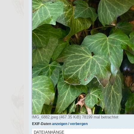
IMG_6882.jpeg (467.35 KiB) 78199 mal betrachtet
EXIF-Daten
anzeigen / verbergen
DATEIANHÄNGE