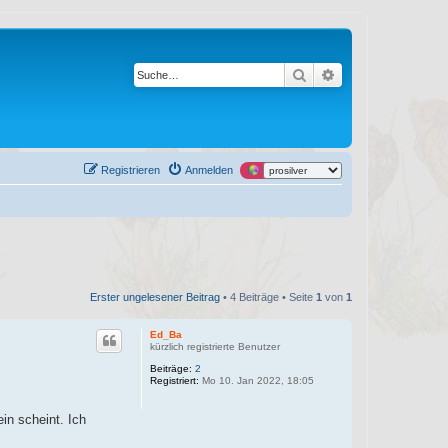
Suche
Erweiterte Suche
Registrieren
Anmelden
Erster ungelesener Beitrag
• 4 Beiträge • Seite
1
von
1
Ed_Ba
kürzlich registrierte Benutzer
Beiträge:
2
Registriert:
Mo 10. Jan 2022, 18:05
in scheint. Ich