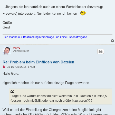
- Übrigens bin ich natürlich auch an einem Werbeblocker (bevorzugt
Freeware) interessiert. Nur leider kenne ich keinen
Grüße
Gerd
- Ich mache nur Bestimmungsvorschläge und keine Essensfreigabe.
Harry
Administrator
Re: Problem beim Einfügen von Dateien
U
Do 15. Okt 2015, 17:08
n
g
Hallo Gerd,
e
l
e
eigentlich möchte ich nur auf eine einzige Frage antworten.
s
e
n
e
Frage: Und warum kannst du nicht weiterhin PDF-Dateien z.B. mit 3,5
r
(besser noch mit 5MB, oder gar noch größer!) zulassen???
B
e
i
Weil es bei der Einstellung der Obergrenzen keine Möglichkeit gibt
t
r
unterschiedliche KB Größen für Bilder, PDF´s oder Word - Dokumenten