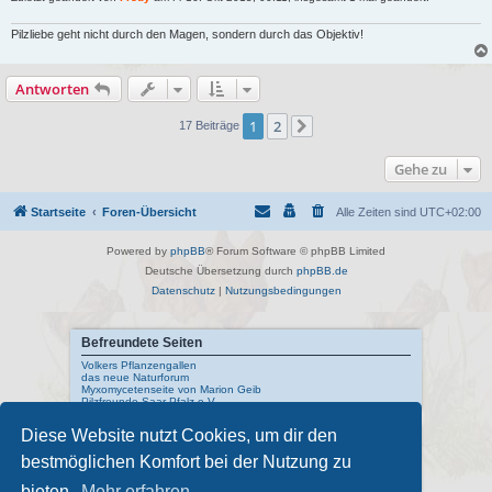
Pilzliebe geht nicht durch den Magen, sondern durch das Objektiv!
Antworten
1
2
17 Beiträge
Nächste
Gehe zu
Startseite
Foren-Übersicht
Alle Zeiten sind
UTC+02:00
Powered by
phpBB
® Forum Software © phpBB Limited
Deutsche Übersetzung durch
phpBB.de
Datenschutz
|
Nutzungsbedingungen
Befreundete Seiten
Volkers Pflanzengallen
das neue Naturforum
Myxomycetenseite von Marion Geib
Pilzfreunde Saar-Pfalz e.V.
Diese Website nutzt Cookies, um dir den
Interne Links
bestmöglichen Komfort bei der Nutzung zu
Mykologisches Lexikon
meine Naturfotos
Pilzfotopage - Suchmaschine
bieten.
Mehr erfahren