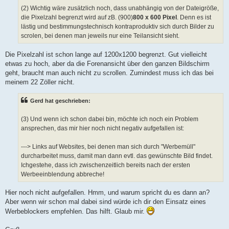
(2) Wichtig wäre zusätzlich noch, dass unabhängig von der Dateigröße,
die Pixelzahl begrenzt wird auf zB. (900)
800 x 600 Pixel
. Denn es ist
lästig und bestimmungstechnisch kontraproduktiv sich durch Bilder zu
scrolen, bei denen man jeweils nur eine Teilansicht sieht.
Die Pixelzahl ist schon lange auf 1200x1200 begrenzt. Gut vielleicht
etwas zu hoch, aber da die Forenansicht über den ganzen Bildschirm
geht, braucht man auch nicht zu scrollen. Zumindest muss ich das bei
meinem 22 Zöller nicht.
Gerd hat geschrieben:
(3) Und wenn ich schon dabei bin, möchte ich noch ein Problem
ansprechen, das mir hier noch nicht negativ aufgefallen ist:
---> Links auf Websites, bei denen man sich durch "Werbemüll"
durcharbeitet muss, damit man dann evtl. das gewünschte Bild findet.
Ichgestehe, dass ich zwischenzeitlich bereits nach der ersten
Werbeeinblendung abbreche!
Hier noch nicht aufgefallen. Hmm, und warum spricht du es dann an?
Aber wenn wir schon mal dabei sind würde ich dir den Einsatz eines
Werbeblockers empfehlen. Das hilft. Glaub mir.