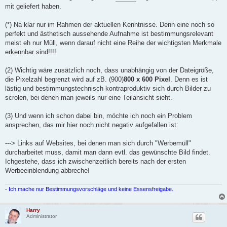
mit geliefert haben.
(*) Na klar nur im Rahmen der aktuellen Kenntnisse. Denn eine noch so
perfekt und ästhetisch aussehende Aufnahme ist bestimmungsrelevant
meist eh nur Müll, wenn darauf nicht eine Reihe der wichtigsten Merkmale
erkennbar sind!!!!
(2) Wichtig wäre zusätzlich noch, dass unabhängig von der Dateigröße,
die Pixelzahl begrenzt wird auf zB. (900)
800 x 600 Pixel
. Denn es ist
lästig und bestimmungstechnisch kontraproduktiv sich durch Bilder zu
scrolen, bei denen man jeweils nur eine Teilansicht sieht.
(3) Und wenn ich schon dabei bin, möchte ich noch ein Problem
ansprechen, das mir hier noch nicht negativ aufgefallen ist:
---> Links auf Websites, bei denen man sich durch "Werbemüll"
durcharbeitet muss, damit man dann evtl. das gewünschte Bild findet.
Ichgestehe, dass ich zwischenzeitlich bereits nach der ersten
Werbeeinblendung abbreche!
- Ich mache nur Bestimmungsvorschläge und keine Essensfreigabe.
Harry
Administrator