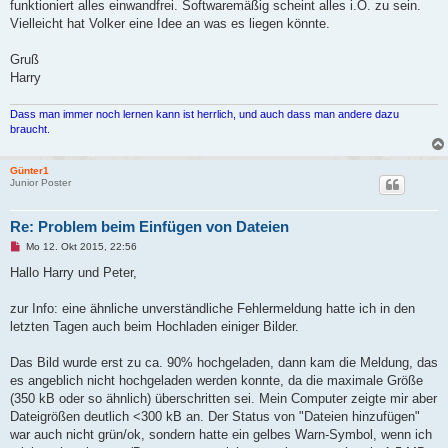
funktioniert alles einwandfrei. Softwaremäßig scheint alles i.O. zu sein.
e
n
Vielleicht hat Volker eine Idee an was es liegen könnte.
e
r
B
Gruß
e
Harry
i
t
r
Dass man immer noch lernen kann ist herrlich, und auch dass man andere dazu
a
g
braucht.
Günter1
Junior Poster
Re: Problem beim Einfügen von Dateien
U
Mo 12. Okt 2015, 22:56
n
g
Hallo Harry und Peter,
e
l
e
zur Info: eine ähnliche unverständliche Fehlermeldung hatte ich in den
s
letzten Tagen auch beim Hochladen einiger Bilder.
e
n
e
Das Bild wurde erst zu ca. 90% hochgeladen, dann kam die Meldung, das
r
B
es angeblich nicht hochgeladen werden konnte, da die maximale Größe
e
(350 kB oder so ähnlich) überschritten sei. Mein Computer zeigte mir aber
i
t
Dateigrößen deutlich <300 kB an. Der Status von "Dateien hinzufügen"
r
war auch nicht grün/ok, sondern hatte ein gelbes Warn-Symbol, wenn ich
a