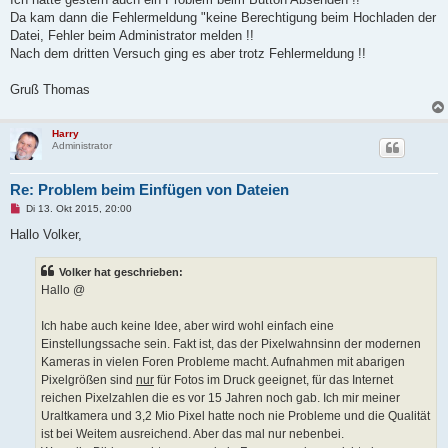
s
Da kam dann die Fehlermeldung "keine Berechtigung beim Hochladen der
e
n
Datei, Fehler beim Administrator melden !!
e
Nach dem dritten Versuch ging es aber trotz Fehlermeldung !!
r
B
e
Gruß Thomas
i
t
r
a
Harry
g
Administrator
Re: Problem beim Einfügen von Dateien
U
Di 13. Okt 2015, 20:00
n
g
Hallo Volker,
e
l
e
Volker hat geschrieben:
s
Hallo @
e
n
e
Ich habe auch keine Idee, aber wird wohl einfach eine
r
B
Einstellungssache sein. Fakt ist, das der Pixelwahnsinn der modernen
e
Kameras in vielen Foren Probleme macht. Aufnahmen mit abarigen
i
t
Pixelgrößen sind
nur
für Fotos im Druck geeignet, für das Internet
r
reichen Pixelzahlen die es vor 15 Jahren noch gab. Ich mir meiner
a
g
Uraltkamera und 3,2 Mio Pixel hatte noch nie Probleme und die Qualität
ist bei Weitem ausreichend. Aber das mal nur nebenbei.