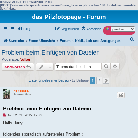
[phpBB Debug] PHP Warning
: in file
[ROOT]/ext/canonknipser/viewexif/event/main_listener.php
on line
436
:
Undefined variable
$exif_data
das Pilzfotopage - Forum
FAQ
Registrieren
Anmelden
S
Startseite
Foren-Übersicht
Forum
Kritik, Lob und Anregungen
u
Problem beim Einfügen von Dateien
c
Moderator:
Volker
h
Suche
Erweiterte
Antworten
e
1
2
Erster ungelesener Beitrag
• 17 Beiträge
Nächste
rickenella
Forums Gott
Problem beim Einfügen von Dateien
U
Mo 12. Okt 2015, 19:22
n
g
Hallo Harry,
e
l
e
folgendes sporadisch auftretendes Problem.:
s