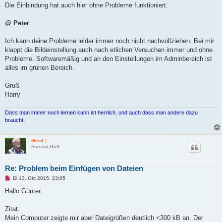
Die Einbindung hat auch hier ohne Probleme funktioniert.
@ Peter
Ich kann deine Probleme leider immer noch nicht nachvollziehen. Bei mir
klappt die Bildeinstellung auch nach etlichen Versuchen immer und ohne
Probleme. Softwaremäßig und an den Einstellungen im Adminbereich ist
alles im grünen Bereich.
Gruß
Harry
Dass man immer noch lernen kann ist herrlich, und auch dass man andere dazu
braucht.
Gerd †
Forums Gott
Re: Problem beim Einfügen von Dateien
U
Di 13. Okt 2015, 23:05
n
g
Hallo Günter,
e
l
e
Zitat:
s
Mein Computer zeigte mir aber Dateigrößen deutlich <300 kB an. Der
e