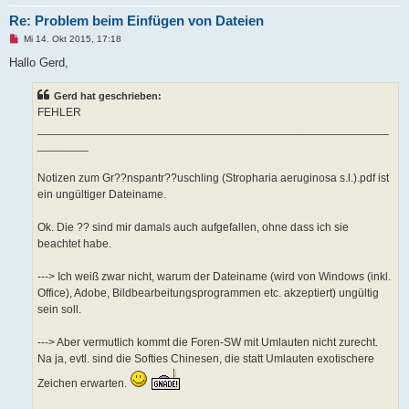
Re: Problem beim Einfügen von Dateien
U
Mi 14. Okt 2015, 17:18
n
g
Hallo Gerd,
e
l
e
Gerd hat geschrieben:
s
FEHLER
e
n
_______________________________________________________
e
________
r
B
e
Notizen zum Gr??nspantr??uschling (Stropharia aeruginosa s.l.).pdf ist
i
t
ein ungültiger Dateiname.
r
a
g
Ok. Die ?? sind mir damals auch aufgefallen, ohne dass ich sie
beachtet habe.
---> Ich weiß zwar nicht, warum der Dateiname (wird von Windows (inkl.
Office), Adobe, Bildbearbeitungsprogrammen etc. akzeptiert) ungültig
sein soll.
---> Aber vermutlich kommt die Foren-SW mit Umlauten nicht zurecht.
Na ja, evtl. sind die Softies Chinesen, die statt Umlauten exotischere
Zeichen erwarten.