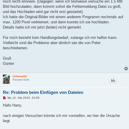
g
mich recht erinnere. (Dagegen: wenn ich testweise versuche ein 1.5 MB
Bild hochzuladen, dann kommt sofort die Fehlermeldung Datei zu groß,
und das Hochladen wird gar nicht erst gestartet).
Ich hatte die Original-Bilder mit einem anderem Programm nochmals auf
max. 1200 Pixel verkleinert, und dann konnte ich sie hochladen.
Details hatte ich mir jetzt (leider) nicht gemerkt.
Für mich besteht kein Handlungsbedarf, solange ich mir helfen kann.
Vielleicht sind die Probleme aber ähnlich wie die von Peter
beschriebenen.
Gruß
Günter
rickenella
Forums Gott
Re: Problem beim Einfügen von Dateien
U
Mo 12. Okt 2015, 23:05
n
g
Hallo Harry,
e
l
e
nach einigen Versuchen könnte ich mir vorstellen, wo hier die Ursache
s
liegt
e
n
e