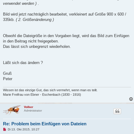
verwendet werden )
.
Bild wird jetzt nachträglich bearbeitet, verkleinert auf Größe 900 x 600 /
335kb.
( 2. Größenänderung )
Obwohl die Dateigröße in den Vorgaben liegt, wird das Bild zum Einfügen
in den Beitrag nicht freigegeben.
Das lässt sich unbegrenzt wiederholen.
Läßt sich das ändern ?
Gruß
Peter
Wissen ist das einzige Gut, das sich vermehrt, wenn man es teilt.
Marie Freifrau von Ebner - Eschenbach (1830 - 1916)
Volker
Administrator
Re: Problem beim Einfügen von Dateien
U
Di 13. Okt 2015, 10:27
n