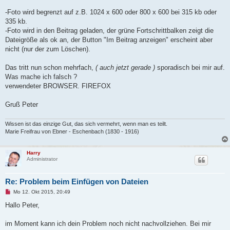
e
n
-Foto wird begrenzt auf z.B. 1024 x 600 oder 800 x 600 bei 315 kb oder
e
335 kb.
r
B
-Foto wird in den Beitrag geladen, der grüne Fortschrittbalken zeigt die
e
Dateigröße als ok an, der Button "Im Beitrag anzeigen" erscheint aber
i
t
nicht (nur der zum Löschen).
r
a
g
Das tritt nun schon mehrfach,
( auch jetzt gerade )
sporadisch bei mir auf.
Was mache ich falsch ?
verwendeter BROWSER. FIREFOX
Gruß Peter
Wissen ist das einzige Gut, das sich vermehrt, wenn man es teilt.
Marie Freifrau von Ebner - Eschenbach (1830 - 1916)
Harry
Administrator
Re: Problem beim Einfügen von Dateien
U
Mo 12. Okt 2015, 20:49
n
g
Hallo Peter,
e
l
e
im Moment kann ich dein Problem noch nicht nachvollziehen. Bei mir
s