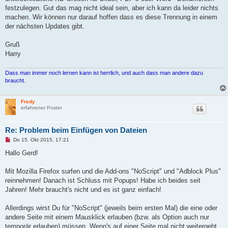
a
festzulegen. Gut das mag nicht ideal sein, aber ich kann da leider nichts
g
machen. Wir können nur darauf hoffen dass es diese Trennung in einem
der nächsten Updates gibt.
Gruß
Harry
Dass man immer noch lernen kann ist herrlich, und auch dass man andere dazu
braucht.
Fredy
erfahrener Poster
Re: Problem beim Einfügen von Dateien
U
Do 15. Okt 2015, 17:21
n
g
Hallo Gerd!
e
l
e
Mit Mozilla Firefox surfen und die Add-ons "NoScript" und "Adblock Plus"
s
reinnehmen! Danach ist Schluss mit Popups! Habe ich beides seit
e
n
Jahren! Mehr braucht's nicht und es ist ganz einfach!
e
r
B
Allerdings wirst Du für "NoScript" (jeweils beim ersten Mal) die eine oder
e
andere Seite mit einem Mausklick erlauben (bzw. als Option auch nur
i
t
temporär erlauben) müssen. Wenn's auf einer Seite mal nicht weitergeht,