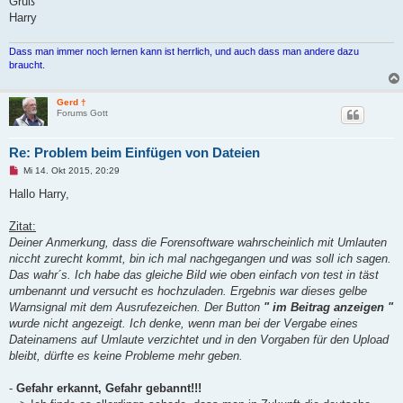
Gruß
Harry
Dass man immer noch lernen kann ist herrlich, und auch dass man andere dazu
braucht.
Gerd †
Forums Gott
Re: Problem beim Einfügen von Dateien
U
Mi 14. Okt 2015, 20:29
n
g
Hallo Harry,
e
l
e
Zitat:
s
Deiner Anmerkung, dass die Forensoftware wahrscheinlich mit Umlauten
e
n
niccht zurecht kommt, bin ich mal nachgegangen und was soll ich sagen.
e
Das wahr´s. Ich habe das gleiche Bild wie oben einfach von test in täst
r
B
umbenannt und versucht es hochzuladen. Ergebnis war dieses gelbe
e
Warnsignal mit dem Ausrufezeichen. Der Button
" im Beitrag anzeigen "
i
t
wurde nicht angezeigt. Ich denke, wenn man bei der Vergabe eines
r
Dateinamens auf Umlaute verzichtet und in den Vorgaben für den Upload
a
g
bleibt, dürfte es keine Probleme mehr geben.
-
Gefahr erkannt, Gefahr gebannt!!!