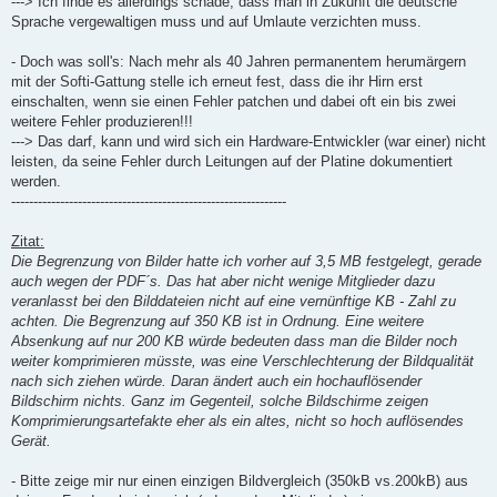
---> Ich finde es allerdings schade, dass man in Zukunft die deutsche
Sprache vergewaltigen muss und auf Umlaute verzichten muss.
- Doch was soll's: Nach mehr als 40 Jahren permanentem herumärgern
mit der Softi-Gattung stelle ich erneut fest, dass die ihr Hirn erst
einschalten, wenn sie einen Fehler patchen und dabei oft ein bis zwei
weitere Fehler produzieren!!!
---> Das darf, kann und wird sich ein Hardware-Entwickler (war einer) nicht
leisten, da seine Fehler durch Leitungen auf der Platine dokumentiert
werden.
--------------------------------------------------------------
Zitat:
Die Begrenzung von Bilder hatte ich vorher auf 3,5 MB festgelegt, gerade
auch wegen der PDF´s. Das hat aber nicht wenige Mitglieder dazu
veranlasst bei den Bilddateien nicht auf eine vernünftige KB - Zahl zu
achten. Die Begrenzung auf 350 KB ist in Ordnung. Eine weitere
Absenkung auf nur 200 KB würde bedeuten dass man die Bilder noch
weiter komprimieren müsste, was eine Verschlechterung der Bildqualität
nach sich ziehen würde. Daran ändert auch ein hochauflösender
Bildschirm nichts. Ganz im Gegenteil, solche Bildschirme zeigen
Komprimierungsartefakte eher als ein altes, nicht so hoch auflösendes
Gerät.
- Bitte zeige mir nur einen einzigen Bildvergleich (350kB vs.200kB) aus