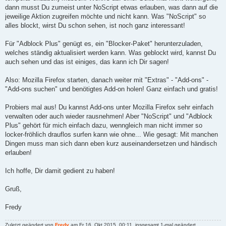
r
dann musst Du zumeist unter NoScript etwas erlauben, was dann auf die
a
g
jeweilige Aktion zugreifen möchte und nicht kann. Was "NoScript" so
alles blockt, wirst Du schon sehen, ist noch ganz interessant!
Für "Adblock Plus" genügt es, ein "Blocker-Paket" herunterzuladen,
welches ständig aktualisiert werden kann. Was geblockt wird, kannst Du
auch sehen und das ist einiges, das kann ich Dir sagen!
Also: Mozilla Firefox starten, danach weiter mit "Extras" - "Add-ons" -
"Add-ons suchen" und benötigtes Add-on holen! Ganz einfach und gratis!
Probiers mal aus! Du kannst Add-ons unter Mozilla Firefox sehr einfach
verwalten oder auch wieder rausnehmen! Aber "NoScript" und "Adblock
Plus" gehört für mich einfach dazu, wenngleich man nicht immer so
locker-fröhlich drauflos surfen kann wie ohne... Wie gesagt: Mit manchen
Dingen muss man sich dann eben kurz auseinandersetzen und händisch
erlauben!
Ich hoffe, Dir damit gedient zu haben!
Gruß,
Fredy
Zuletzt geändert von
Fredy
am Fr 16. Okt 2015, 00:11, insgesamt 1-mal geändert.