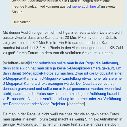
Wenn ihr Bilder macht, nur um sie in Foren zu zeigen reicht eine
niedrige Pixelzahl vollkommen aus,
siehe auch hier
im zweiten
Absatz.
Gruß Volker
Mit deinen Ausführungen bin ich nicht ganz einverstanden. Es steht wohl
ausser Zweifel dass eine Kamera mit 20 Mio. Pixeln viel mehr Details
zeigt wie eine mit 3,2 Mio Pixeln. Ein Bild das du mit deiner Kamera
machst ist auch bei 3,2 Mio Pixeln in den Abmessungen und der KB Zahl
zu groß für ein Forum. In dem von dir verlinkten Artikel ist zu lesen:
[schriftart=Arial]
Nicht reduzieren sollte man in der Regel die Auflösung,
denn schließlich hat man sich ja keine 5-Megapixel-Kamera gekauft, um
dann damit 3-Megapixel- Fotos zu machen. Zwar ist die Bildqualität einer
5-Megapixel-Kamera in 3-Megapixel-Einstellung etwas höher als sie eine
3-Megapixel-Kamera direkt erzeugen würde. Der Qualitätsverlust ist
dennoch gravierend und sollte nur in Kauf genommen werden, wenn fest
steht, dass man die Fotos sowieso nur in niedrigerer Auflösung braucht,
z. B. ausschließlich zur Veröffentlichung im Internet oder zur Vorführung
per Fernsehgerät oder Video-Projektor.
[/schriftart]
Da man in der Regel ja nicht weiß welches der vielen geknipsten Fotos
man später in einem Forum zeigt macht es wenig Sinn 1-2 Aufnahmen in
geringer Auflösung zu machen um später fest zu stellen dass sie doch