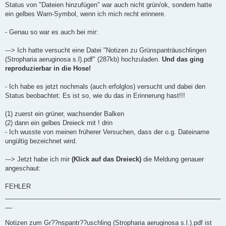
n
Status von "Dateien hinzufügen" war auch nicht grün/ok, sondern hatte
e
ein gelbes Warn-Symbol, wenn ich mich recht erinnere.
r
B
e
- Genau so war es auch bei mir:
i
t
r
---> Ich hatte versucht eine Datei "Notizen zu Grünspanträuschlingen
a
g
(Stropharia aeruginosa s.l).pdf" (287kb) hochzuladen.
Und das ging
reproduzierbar in die Hose!
- Ich habe es jetzt nochmals (auch erfolglos) versucht und dabei den
Status beobachtet: Es ist so, wie du das in Erinnerung hast!!!
(1) zuerst ein grüner, wachsender Balken
(2) dann ein gelbes Dreieck mit ! drin
- Ich wusste von meinen früherer Versuchen, dass der o.g. Dateiname
ungültig bezeichnet wird.
---> Jetzt habe ich mir
(Klick auf das Dreieck)
die Meldung genauer
angeschaut:
FEHLER
_____________________________________________________________
__
Notizen zum Gr??nspantr??uschling (Stropharia aeruginosa s.l.).pdf ist