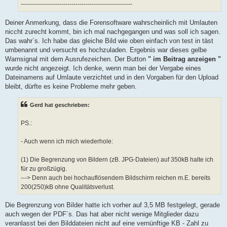
-------------------------------------------------------
Deiner Anmerkung, dass die Forensoftware wahrscheinlich mit Umlauten
niccht zurecht kommt, bin ich mal nachgegangen und was soll ich sagen.
Das wahr´s. Ich habe das gleiche Bild wie oben einfach von test in täst
umbenannt und versucht es hochzuladen. Ergebnis war dieses gelbe
Warnsignal mit dem Ausrufezeichen. Der Button
" im Beitrag anzeigen "
wurde nicht angezeigt. Ich denke, wenn man bei der Vergabe eines
Dateinamens auf Umlaute verzichtet und in den Vorgaben für den Upload
bleibt, dürfte es keine Probleme mehr geben.
Gerd hat geschrieben:
PS.:
- Auch wenn ich mich wiederhole:
(1) Die Begrenzung von Bildern (zB. JPG-Dateien) auf 350kB halte ich
für zu großzügig.
---> Denn auch bei hochauflösendem Bildschirm reichen m.E. bereits
200(250)kB ohne Qualitätsverlust.
Die Begrenzung von Bilder hatte ich vorher auf 3,5 MB festgelegt, gerade
auch wegen der PDF´s. Das hat aber nicht wenige Mitglieder dazu
veranlasst bei den Bilddateien nicht auf eine vernünftige KB - Zahl zu