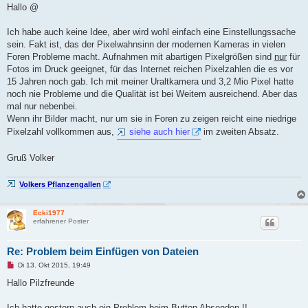
g
Hallo @
e
l
e
Ich habe auch keine Idee, aber wird wohl einfach eine Einstellungssache
s
sein. Fakt ist, das der Pixelwahnsinn der modernen Kameras in vielen
e
n
Foren Probleme macht. Aufnahmen mit abartigen Pixelgrößen sind
nur
für
e
Fotos im Druck geeignet, für das Internet reichen Pixelzahlen die es vor
r
B
15 Jahren noch gab. Ich mit meiner Uraltkamera und 3,2 Mio Pixel hatte
e
noch nie Probleme und die Qualität ist bei Weitem ausreichend. Aber das
i
t
mal nur nebenbei.
r
Wenn ihr Bilder macht, nur um sie in Foren zu zeigen reicht eine niedrige
a
g
Pixelzahl vollkommen aus,
siehe auch hier
im zweiten Absatz.
Gruß Volker
Volkers Pflanzengallen
Ecki1977
erfahrener Poster
Re: Problem beim Einfügen von Dateien
U
Di 13. Okt 2015, 19:49
n
g
Hallo Pilzfreunde
e
l
e
Ich hatte gestern auch ein Problem beim Button Absenden !!