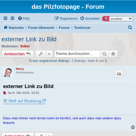
das Pilzfotopage - Forum
FAQ
Registrieren
Anmelden
S
Startseite
Foren-Übersicht
Forum
Testforum
u
externer Link zu Bild
c
Moderator:
Volker
h
Suche
Erweiterte
Antworten
e
Erster ungelesener Beitrag
• 1 Beitrag • Seite
1
von
1
Harry
Administrator
externer Link zu Bild
U
Sa 8. Okt 2016, 10:01
n
g
Wolf auf Beutezug
e
l
e
s
e
Dass man immer noch lernen kann ist herrlich, und auch dass man andere dazu
n
braucht.
e
r
B