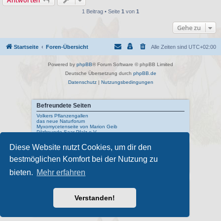
Antworten
e
i
1 Beitrag • Seite
1
von
1
t
r
a
Gehe zu
g
Startseite
Foren-Übersicht
Alle Zeiten sind
UTC+02:00
Powered by
phpBB
® Forum Software © phpBB Limited
Deutsche Übersetzung durch
phpBB.de
Datenschutz
|
Nutzungsbedingungen
Befreundete Seiten
Volkers Pflanzengallen
das neue Naturforum
Myxomycetenseite von Marion Geib
Pilzfreunde Saar-Pfalz e.V.
Diese Website nutzt Cookies, um dir den
Interne Links
bestmöglichen Komfort bei der Nutzung zu
Mykologisches Lexikon
meine Naturfotos
Pilzfotopage - Suchmaschine
bieten.
Mehr erfahren
Externe Links
Schwarzwälder Pilzlehrschau
Verstanden!
Deutsche Gesellschaft für Mykologie
Pilzkundliches Museum Bad Laasphe
Index Fungorum