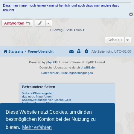
Dass man immer noch lernen kann ist herrlich, und auch dass man andere dazu
braucht.
Antworten
1 Beitrag • Seite
1
von
1
Gehe zu
Startseite
Foren-Übersicht
Alle Zeiten sind
UTC+02:00
Powered by
phpBB
® Forum Software © phpBB Limited
Deutsche Übersetzung durch
phpBB.de
Datenschutz
|
Nutzungsbedingungen
Befreundete Seiten
Volkers Pflanzengallen
das neue Naturforum
Myxomycetenseite von Marion Geib
Pilzfreunde Saar-Pfalz e.V.
Diese Website nutzt Cookies, um dir den
Interne Links
bestmöglichen Komfort bei der Nutzung zu
Mykologisches Lexikon
meine Naturfotos
Pilzfotopage - Suchmaschine
bieten.
Mehr erfahren