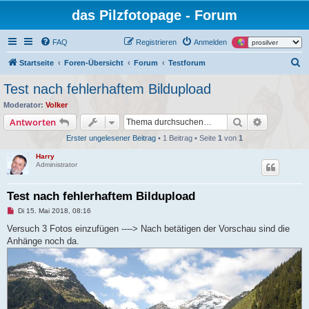
das Pilzfotopage - Forum
FAQ
Registrieren
Anmelden
S
Startseite
Foren-Übersicht
Forum
Testforum
u
Test nach fehlerhaftem Bildupload
c
Moderator:
Volker
h
Suche
Erweiterte
Antworten
e
Erster ungelesener Beitrag
• 1 Beitrag • Seite
1
von
1
Harry
Administrator
Test nach fehlerhaftem Bildupload
U
Di 15. Mai 2018, 08:16
n
g
Versuch 3 Fotos einzufügen ----> Nach betätigen der Vorschau sind die
e
Anhänge noch da.
l
e
s
e
n
e
r
B