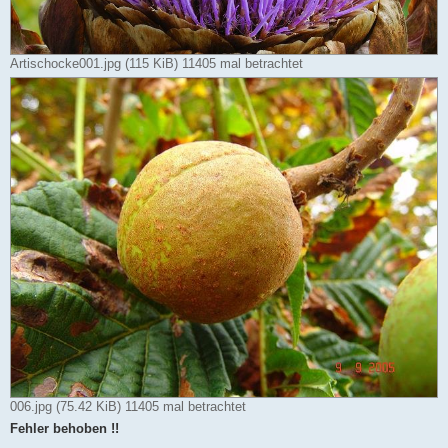
Artischocke001.jpg (115 KiB) 11405 mal betrachtet
006.jpg (75.42 KiB) 11405 mal betrachtet
Fehler behoben !!