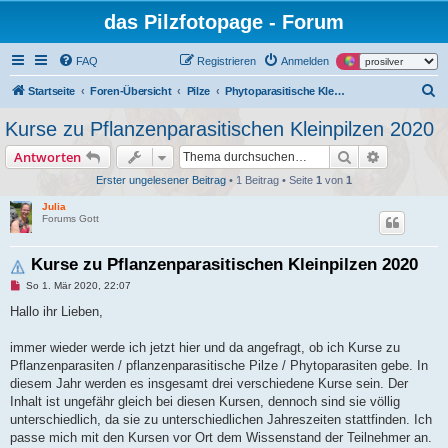
das Pilzfotopage - Forum
FAQ
Registrieren
Anmelden
S
Startseite
Foren-Übersicht
Pilze
Phytoparasitische Kleinpilze und tierische Gallen an Pflanzen
u
Kurse zu Pflanzenparasitischen Kleinpilzen 2020
c
Suche
Erweiterte
Antworten
h
Erster ungelesener Beitrag
• 1 Beitrag • Seite
1
von
1
e
Julia
Forums Gott
Kurse zu Pflanzenparasitischen Kleinpilzen 2020
U
So 1. Mär 2020, 22:07
n
g
Hallo ihr Lieben,
e
l
e
immer wieder werde ich jetzt hier und da angefragt, ob ich Kurse zu
s
Pflanzenparasiten / pflanzenparasitische Pilze / Phytoparasiten gebe. In
e
n
diesem Jahr werden es insgesamt drei verschiedene Kurse sein. Der
e
Inhalt ist ungefähr gleich bei diesen Kursen, dennoch sind sie völlig
r
B
unterschiedlich, da sie zu unterschiedlichen Jahreszeiten stattfinden. Ich
e
passe mich mit den Kursen vor Ort dem Wissenstand der Teilnehmer an.
i