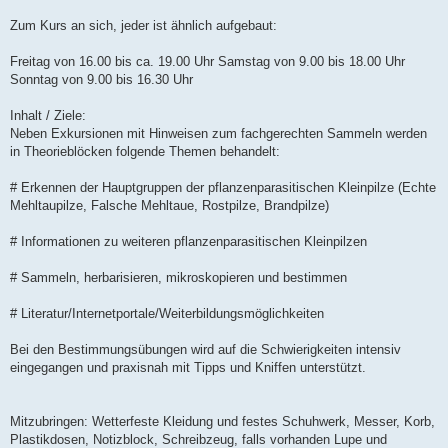
t
r
Zum Kurs an sich, jeder ist ähnlich aufgebaut:
a
g
Freitag von 16.00 bis ca. 19.00 Uhr Samstag von 9.00 bis 18.00 Uhr
Sonntag von 9.00 bis 16.30 Uhr
Inhalt / Ziele:
Neben Exkursionen mit Hinweisen zum fachgerechten Sammeln werden
in Theorieblöcken folgende Themen behandelt:
# Erkennen der Hauptgruppen der pflanzenparasitischen Kleinpilze (Echte
Mehltaupilze, Falsche Mehltaue, Rostpilze, Brandpilze)
# Informationen zu weiteren pflanzenparasitischen Kleinpilzen
# Sammeln, herbarisieren, mikroskopieren und bestimmen
# Literatur/Internetportale/Weiterbildungsmöglichkeiten
Bei den Bestimmungsübungen wird auf die Schwierigkeiten intensiv
eingegangen und praxisnah mit Tipps und Kniffen unterstützt.
Mitzubringen: Wetterfeste Kleidung und festes Schuhwerk, Messer, Korb,
Plastikdosen, Notizblock, Schreibzeug, falls vorhanden Lupe und