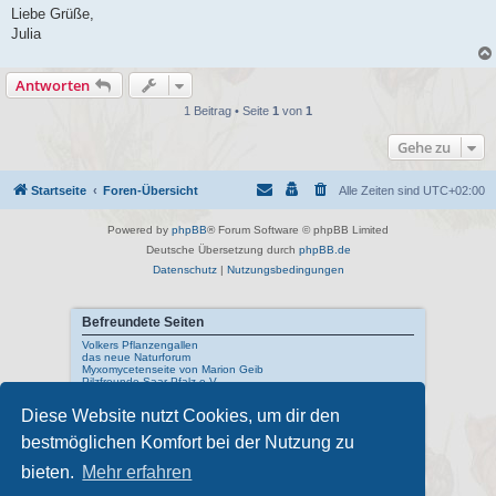
Liebe Grüße,
Julia
Antworten
1 Beitrag • Seite
1
von
1
Gehe zu
Startseite
Foren-Übersicht
Alle Zeiten sind
UTC+02:00
Powered by
phpBB
® Forum Software © phpBB Limited
Deutsche Übersetzung durch
phpBB.de
Datenschutz
|
Nutzungsbedingungen
Befreundete Seiten
Volkers Pflanzengallen
das neue Naturforum
Myxomycetenseite von Marion Geib
Pilzfreunde Saar-Pfalz e.V.
Diese Website nutzt Cookies, um dir den
Interne Links
bestmöglichen Komfort bei der Nutzung zu
Mykologisches Lexikon
meine Naturfotos
Pilzfotopage - Suchmaschine
bieten.
Mehr erfahren