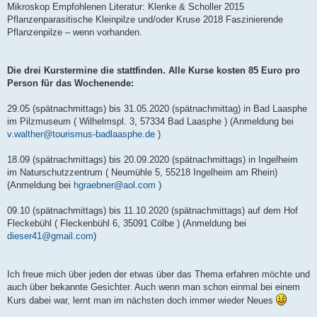
Mikroskop Empfohlenen Literatur: Klenke & Scholler 2015
Pflanzenparasitische Kleinpilze und/oder Kruse 2018 Faszinierende
Pflanzenpilze – wenn vorhanden.
Die drei Kurstermine die stattfinden. Alle Kurse kosten 85 Euro pro
Person für das Wochenende:
29.05 (spätnachmittags) bis 31.05.2020 (spätnachmittag) in Bad Laasphe
im Pilzmuseum ( Wilhelmspl. 3, 57334 Bad Laasphe ) (Anmeldung bei
v.walther@tourismus-badlaasphe.de
)
18.09 (spätnachmittags) bis 20.09.2020 (spätnachmittags) in Ingelheim
im Naturschutzzentrum ( Neumühle 5, 55218 Ingelheim am Rhein)
(Anmeldung bei
hgraebner@aol.com
)
09.10 (spätnachmittags) bis 11.10.2020 (spätnachmittags) auf dem Hof
Fleckebühl ( Fleckenbühl 6, 35091 Cölbe ) (Anmeldung bei
dieser41@gmail.com
)
Ich freue mich über jeden der etwas über das Thema erfahren möchte und
auch über bekannte Gesichter. Auch wenn man schon einmal bei einem
Kurs dabei war, lernt man im nächsten doch immer wieder Neues