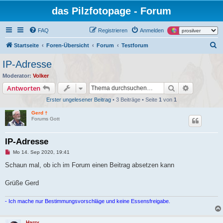
das Pilzfotopage - Forum
FAQ
Registrieren
Anmelden
S
Startseite
Foren-Übersicht
Forum
Testforum
u
IP-Adresse
c
Moderator:
Volker
h
Suche
Erweiterte
Antworten
e
Erster ungelesener Beitrag
• 3 Beiträge • Seite
1
von
1
Gerd †
Forums Gott
IP-Adresse
U
Mo 14. Sep 2020, 19:41
n
g
Schaun mal, ob ich im Forum einen Beitrag absetzen kann
e
l
e
Grüße Gerd
s
e
n
- Ich mache nur Bestimmungsvorschläge und keine Essensfreigabe.
e
r
B
Harry