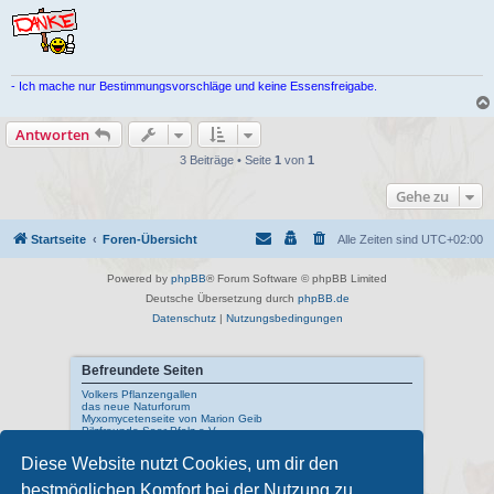
B
e
i
t
r
a
g
- Ich mache nur Bestimmungsvorschläge und keine Essensfreigabe.
Antworten
3 Beiträge • Seite
1
von
1
Gehe zu
Startseite
Foren-Übersicht
Alle Zeiten sind
UTC+02:00
Powered by
phpBB
® Forum Software © phpBB Limited
Deutsche Übersetzung durch
phpBB.de
Datenschutz
|
Nutzungsbedingungen
Befreundete Seiten
Volkers Pflanzengallen
das neue Naturforum
Myxomycetenseite von Marion Geib
Pilzfreunde Saar-Pfalz e.V.
Diese Website nutzt Cookies, um dir den
Interne Links
bestmöglichen Komfort bei der Nutzung zu
Mykologisches Lexikon