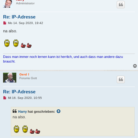
e
Administrator
i
t
r
a
Re: IP-Adresse
g
U
Mo 14. Sep 2020, 19:42
n
g
na also.
e
l
e
s
e
n
e
Dass man immer noch lernen kann ist herrlich, und auch dass man andere dazu
r
braucht.
B
e
i
t
Gerd †
r
Forums Gott
a
g
Re: IP-Adresse
U
Mi 16. Sep 2020, 10:55
n
g
e
Harry
hat geschrieben:
l
e
na also.
s
e
n
e
r