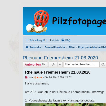
Schnellzugriff
Linkliste
FAQ
Startseite
Foren-Übersicht
Pilze
Phytoparasitische Klei
Rheinaue Friemersheim 21.08.2020
Antworten
Rheinaue Friemersheim 21.08.2020
U
von
bjoerns
»
Sa 26. Dez 2020, 21:52
n
g
Hallo zusammen,
e
l
e
am 21.8. war ich in der Rheinaue Friemersheim unterwegs.
s
e
n
1. Podosphaera plantaginis ex Plantago lanceolata
e
r