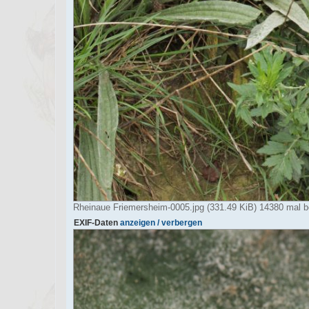
Rheinaue Friemersheim-0005.jpg (331.49 KiB) 14380 mal b
EXIF-Daten
anzeigen / verbergen