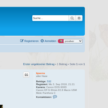
Suche
Erweiterte Suche
Registrieren
Anmelden
Erster ungelesener Beitrag
• 1 Beitrag • Seite
1
von
1
bjoerns
alter Hase
Beiträge:
532
Registriert:
Mo 3. Sep 2018, 21:21
Kamera:
Canon EOS 600D
Canon EF-S 60mm f/2.8 Macro USM
Motic Panthera C
K
Kontaktdaten:
o
n
t
a