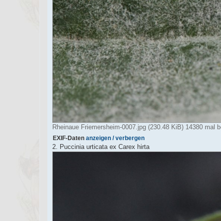
Rheinaue Friemersheim-0007.jpg (230.48 KiB) 14380 mal b
EXIF-Daten
anzeigen / verbergen
2. Puccinia urticata ex Carex hirta