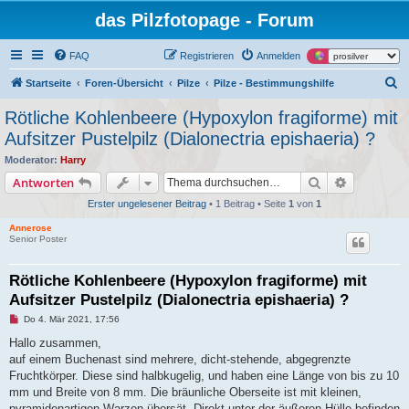
das Pilzfotopage - Forum
FAQ
Registrieren
Anmelden
S
Startseite
Foren-Übersicht
Pilze
Pilze - Bestimmungshilfe
u
Rötliche Kohlenbeere (Hypoxylon fragiforme) mit
c
Aufsitzer Pustelpilz (Dialonectria epishaeria) ?
h
Moderator:
Harry
e
Suche
Erweiterte
Antworten
Erster ungelesener Beitrag
• 1 Beitrag • Seite
1
von
1
Annerose
Senior Poster
Rötliche Kohlenbeere (Hypoxylon fragiforme) mit
Aufsitzer Pustelpilz (Dialonectria epishaeria) ?
U
Do 4. Mär 2021, 17:56
n
g
Hallo zusammen,
e
auf einem Buchenast sind mehrere, dicht-stehende, abgegrenzte
l
e
Fruchtkörper. Diese sind halbkugelig, und haben eine Länge von bis zu 10
s
mm und Breite von 8 mm. Die bräunliche Oberseite ist mit kleinen,
e
n
pyramidenartigen Warzen übersät. Direkt unter der äußeren Hülle befinden