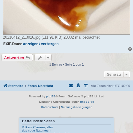
20210412_213016.jpg (111.91 KiB) 20002 mal betrachtet
EXIF-Daten
anzeigen / verbergen
Antworten
1 Beitrag • Seite
1
von
1
Gehe zu
Startseite
Foren-Übersicht
Alle Zeiten sind
UTC+02:00
Powered by
phpBB
® Forum Software © phpBB Limited
Deutsche Übersetzung durch
phpBB.de
Datenschutz
|
Nutzungsbedingungen
Befreundete Seiten
Volkers Pflanzengallen
das neue Naturforum