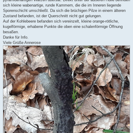
e
sich kleine wabenartige, runde Kammern, die die im Inneren liegende
r
B
Sporenschicht umschließt. Da sich die brüchigen Pilze in einem älteren
e
Zustand befanden, ist der Querschnitt nicht gut gelungen.
i
t
Auf der Kohlebeere befanden sich vereinzelt, kleine orange-rötliche,
r
kugelförmige, erhabene Punkte die oben eine schalenförmige Öffnung
a
g
besaßen.
Danke für Info.
Viele Grüße Annerose