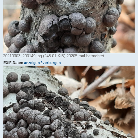
20210303_200149.jpg (248.01 KiB) 20205 mal betrachtet
EXIF-Daten
anzeigen / verbergen