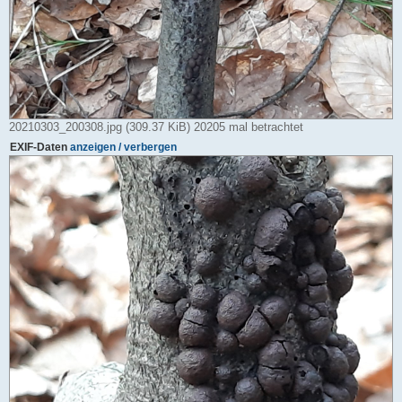
20210303_200308.jpg (309.37 KiB) 20205 mal betrachtet
EXIF-Daten
anzeigen / verbergen