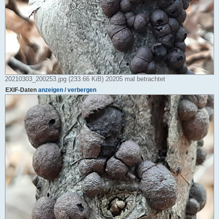
20210303_200253.jpg (233.66 KiB) 20205 mal betrachtet
EXIF-Daten
anzeigen / verbergen