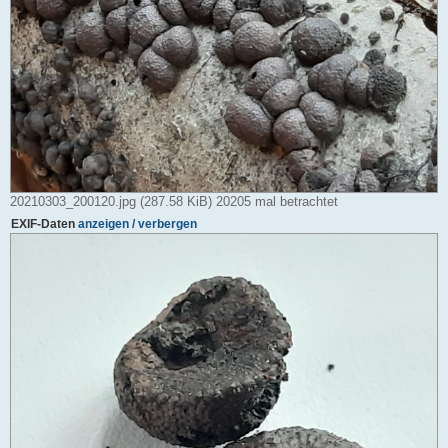
20210303_200120.jpg (287.58 KiB) 20205 mal betrachtet
EXIF-Daten
anzeigen / verbergen