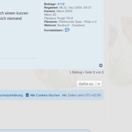
Beiträge:
4719
Registriert:
Mi 22. Dez 2004, 09:37
Kamera:
Nikon D500
ach einem kurzen
Nikon Z5
 sich niemand
Olympus Tough TG-6
Pilzverein:
Pilzfreunde Saar - Pfalz e.V.
Wohnort:
Bexbach - Saarland
K
Kontaktdaten:
o
n
t
a
k
t
d
a
t
e
N
n
a
v
1 Beitrag • Seite
1
von
1
c
o
h
n
o
H
Gehe zu
a
b
r
e
r
n
schutzerklärung
Alle Cookies löschen
Alle Zeiten sind
UTC+02:00
y