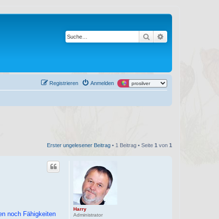
Suche
Erweiterte Suche
Registrieren
Anmelden
Erster ungelesener Beitrag
• 1 Beitrag • Seite
1
von
1
Harry
en noch Fähigkeiten
Administrator