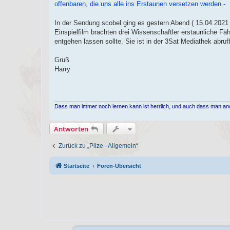
n
offenbaren, die uns alle ins Erstaunen versetzen werden​ -
e
r
B
In der Sendung scobel ging es gestern Abend ( 15.04.2021
e
Einspielfilm brachten drei Wissenschaftler erstaunliche F
i
t
entgehen lassen sollte. Sie ist in der 3Sat Mediathek abr
r
a
g
Gruß
Harry​
Dass man immer noch lernen kann ist herrlich, und auch dass man an
Antworten
Zurück zu „Pilze - Allgemein“
Startseite
Foren-Übersicht