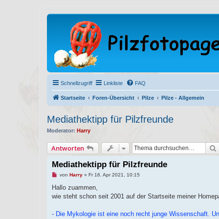
Schnellzugriff
Linkliste
FAQ
Startseite
Foren-Übersicht
Pilze
Pilze - Allgemein
Mediathektipp für Pilzfreunde
Moderator:
Harry
Antworten
Mediathektipp für Pilzfreunde
U
von
Harry
»
Fr 16. Apr 2021, 10:15
n
g
Hallo zuammen,
e
wie steht schon seit 2001 auf der Startseite meiner Homep
l
e
s
- Die Mykologie ist eine noch recht junge Wissenschaft. 
e