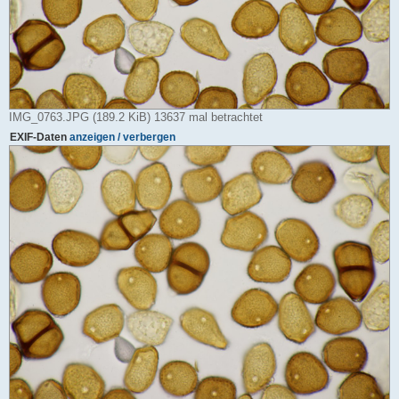
IMG_0763.JPG (189.2 KiB) 13637 mal betrachtet
EXIF-Daten
anzeigen / verbergen