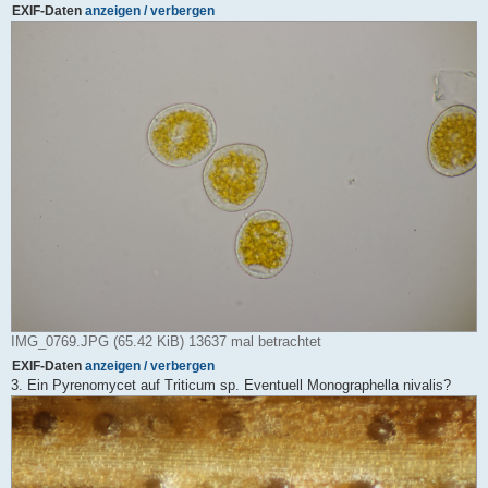
EXIF-Daten
anzeigen / verbergen
IMG_0769.JPG (65.42 KiB) 13637 mal betrachtet
EXIF-Daten
anzeigen / verbergen
3. Ein Pyrenomycet auf Triticum sp. Eventuell Monographella nivalis?