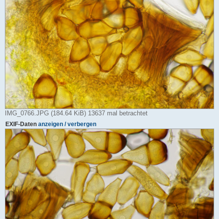
IMG_0766.JPG (184.64 KiB) 13637 mal betrachtet
EXIF-Daten
anzeigen / verbergen