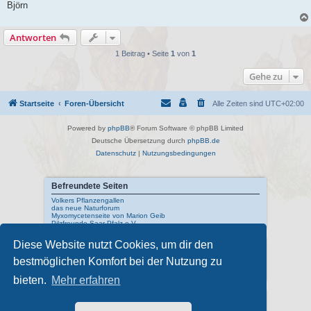
Björn
Antworten
1 Beitrag • Seite
1
von
1
Gehe zu
Startseite
Foren-Übersicht
Alle Zeiten sind
UTC+02:00
Powered by
phpBB
® Forum Software © phpBB Limited
Deutsche Übersetzung durch
phpBB.de
Datenschutz
|
Nutzungsbedingungen
Befreundete Seiten
Volkers Pflanzengallen
das neue Naturforum
Myxomycetenseite von Marion Geib
Pilzfreunde Saar-Pfalz e.V.
Diese Website nutzt Cookies, um dir den
Interne Links
bestmöglichen Komfort bei der Nutzung zu
Mykologisches Lexikon
meine Naturfotos
Pilzfotopage - Suchmaschine
bieten.
Mehr erfahren
Externe Links