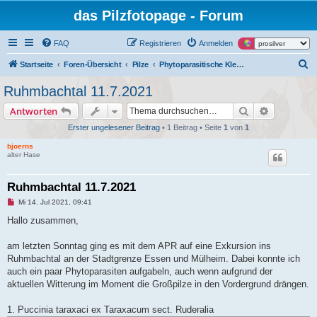
das Pilzfotopage - Forum
FAQ
Registrieren
Anmelden
S
Startseite
Foren-Übersicht
Pilze
Phytoparasitische Kleinpilze und tierische Gallen an Pflanzen
u
Ruhmbachtal 11.7.2021
c
Suche
Erweiterte
Antworten
h
Erster ungelesener Beitrag
• 1 Beitrag • Seite
1
von
1
e
bjoerns
alter Hase
Ruhmbachtal 11.7.2021
U
Mi 14. Jul 2021, 09:41
n
g
Hallo zusammen,
e
l
e
am letzten Sonntag ging es mit dem APR auf eine Exkursion ins
s
Ruhmbachtal an der Stadtgrenze Essen und Mülheim. Dabei konnte ich
e
n
auch ein paar Phytoparasiten aufgabeln, auch wenn aufgrund der
e
aktuellen Witterung im Moment die Großpilze in den Vordergrund drängen.
r
B
e
1. Puccinia taraxaci ex Taraxacum sect. Ruderalia
i