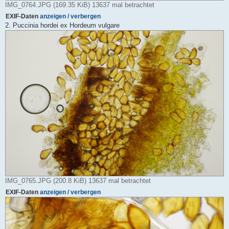
IMG_0764.JPG (169.35 KiB) 13637 mal betrachtet
EXIF-Daten
anzeigen / verbergen
2. Puccinia hordei ex Hordeum vulgare
IMG_0765.JPG (200.8 KiB) 13637 mal betrachtet
EXIF-Daten
anzeigen / verbergen