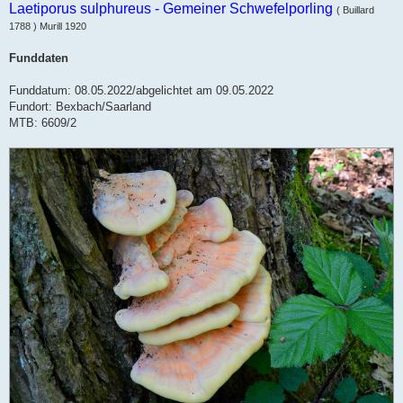
e
Laetiporus sulphureus - Gemeiner Schwefelporling
( Buillard
i
t
1788 ) Murill 1920
r
a
g
Funddaten
Funddatum: 08.05.2022/abgelichtet am 09.05.2022
Fundort: Bexbach/Saarland
MTB: 6609/2