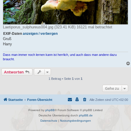
Laetiporus_sulphureus004.jpg (323.41 KiB) 16121 mal betrachtet
EXIF-Daten
anzeigen / verbergen
Gruß
Harry
Dass man immer noch lernen kann ist herrlich, und auch dass man andere dazu
braucht.
Antworten
1 Beitrag • Seite
1
von
1
Gehe zu
Startseite
Foren-Übersicht
Alle Zeiten sind
UTC+02:00
Powered by
phpBB
® Forum Software © phpBB Limited
Deutsche Übersetzung durch
phpBB.de
Datenschutz
|
Nutzungsbedingungen