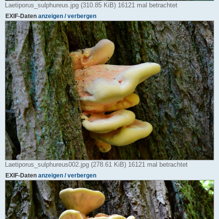
Laetiporus_sulphureus.jpg (310.85 KiB) 16121 mal betrachtet
EXIF-Daten
anzeigen / verbergen
Laetiporus_sulphureus002.jpg (278.61 KiB) 16121 mal betrachtet
EXIF-Daten
anzeigen / verbergen