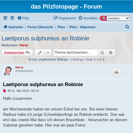
das Pilzfotopage - Forum
FAQ
Registrieren
Anmelden
S
Startseite
Foren-Übersicht
Pilze
Pilze - Allgemein
u
Laetiporus sulphureus an Robinie
c
Moderator:
Harry
h
Suche
Erweiterte
Antworten
e
Erster ungelesener Beitrag
• 1 Beitrag • Seite
1
von
1
Harry
Administrator
Laetiporus sulphureus an Robinie
U
Mi 11. Mai 2022, 08:31
n
g
Hallo zusammen,
e
l
e
am Wochenende hatten wir unsere Enkel bei uns. Bei einer kleinen
s
Radtour habe ich junge Schwefelporlinge an Robinie entdeckt. Das war
e
n
erst das zweite Mal dass ich diesen Braunfäule - Verursacher an diesem
e
Substrat gesehen habe. Hier mal ein paar Fotos:
r
B