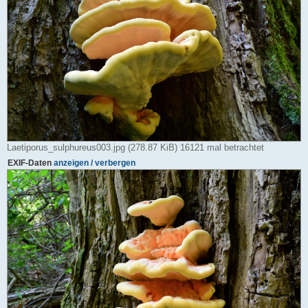
Laetiporus_sulphureus003.jpg (278.87 KiB) 16121 mal betrachtet
EXIF-Daten
anzeigen / verbergen