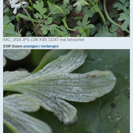
IMG_1818.JPG (196 KiB) 12247 mal betrachtet
EXIF-Daten
anzeigen / verbergen