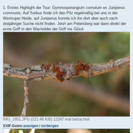
t
r
1. Erstes Highlight der Tour: Gymnosporangium cornutum ex Juniperus
a
g
communis. Auf Sorbus finde ich den Pilz regelmäßig bei uns in der
Westruper Heide, auf Juniperus konnte ich ihn dort aber auch nach
dreijähriger Suche nicht finden. Jetzt am Petersberg war dann direkt der
erste Griff in den Wacholder der Griff ins Glück
IMG_1851.JPG (121.48 KiB) 12247 mal betrachtet
EXIF-Daten
anzeigen / verbergen