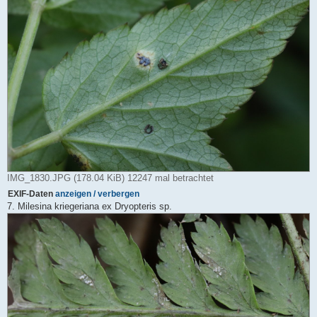
IMG_1830.JPG (178.04 KiB) 12247 mal betrachtet
EXIF-Daten
anzeigen / verbergen
7. Milesina kriegeriana ex Dryopteris sp.