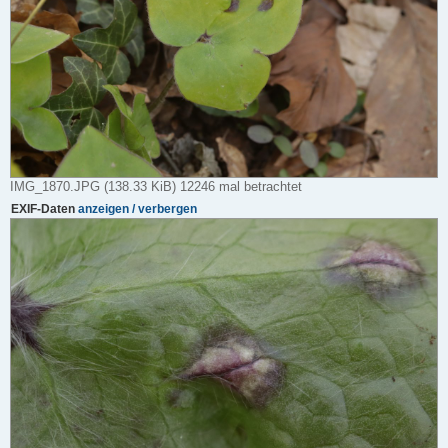
t
r
a
g
IMG_1870.JPG (138.33 KiB) 12246 mal betrachtet
EXIF-Daten
anzeigen / verbergen