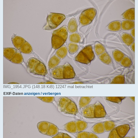
IMG_1954.JPG (148.18 KiB) 12247 mal betrachtet
EXIF-Daten
anzeigen / verbergen