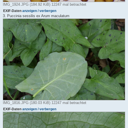
IMG_1924.JPG (184.92 KiB) 12247 mal betrachtet
EXIF-Daten
anzeigen / verbergen
3. Puccinia sessilis ex Arum maculatum
IMG_1816.JPG (180.03 KiB) 12247 mal betrachtet
EXIF-Daten
anzeigen / verbergen