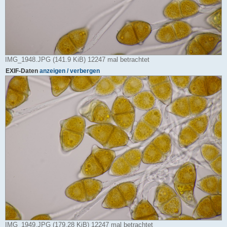
IMG_1948.JPG (141.9 KiB) 12247 mal betrachtet
EXIF-Daten
anzeigen / verbergen
IMG_1949.JPG (179.28 KiB) 12247 mal betrachtet