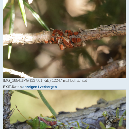
IMG_1854.JPG (137.01 KiB) 12247 mal betrachtet
EXIF-Daten
anzeigen / verbergen