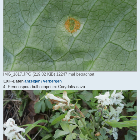
IMG_1817.JPG (219.02 KiB) 12247 mal betrachtet
EXIF-Daten
anzeigen / verbergen
4. Peronospora bulbocapni ex Corydalis cava