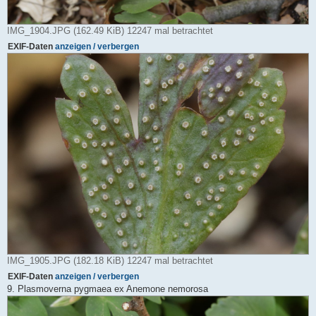
IMG_1904.JPG (162.49 KiB) 12247 mal betrachtet
EXIF-Daten
anzeigen / verbergen
IMG_1905.JPG (182.18 KiB) 12247 mal betrachtet
EXIF-Daten
anzeigen / verbergen
9. Plasmoverna pygmaea ex Anemone nemorosa