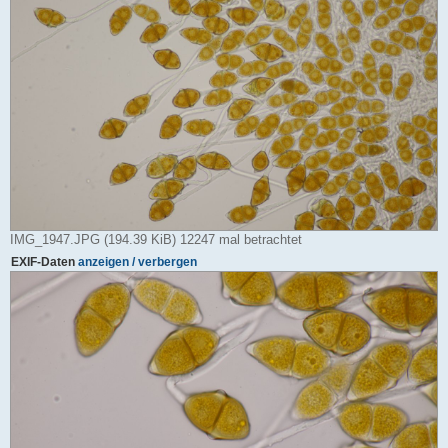
IMG_1947.JPG (194.39 KiB) 12247 mal betrachtet
EXIF-Daten
anzeigen / verbergen