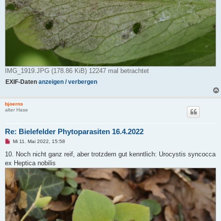
IMG_1919.JPG (178.86 KiB) 12247 mal betrachtet
EXIF-Daten
anzeigen / verbergen
bjoerns
alter Hase
Re: Bielefelder Phytoparasiten 16.4.2022
U
Mi 11. Mai 2022, 15:58
n
g
10. Noch nicht ganz reif, aber trotzdem gut kenntlich: Urocystis syncocca
e
ex Heptica nobilis
l
e
s
e
n
e
r
B
e
i