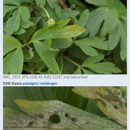
IMG_1914.JPG (136.81 KiB) 12247 mal betrachtet
EXIF-Daten
anzeigen / verbergen