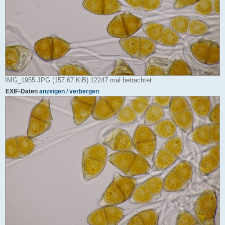
IMG_1955.JPG (157.67 KiB) 12247 mal betrachtet
EXIF-Daten
anzeigen / verbergen