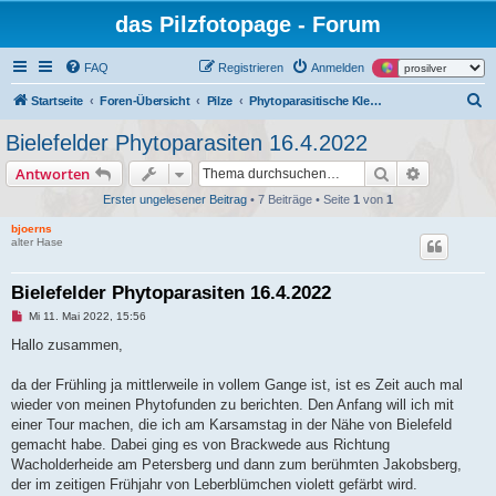
das Pilzfotopage - Forum
FAQ
Registrieren
Anmelden
S
Startseite
Foren-Übersicht
Pilze
Phytoparasitische Kleinpilze und tierische Gallen an Pflanzen
u
Bielefelder Phytoparasiten 16.4.2022
c
Suche
Erweiterte
Antworten
h
Erster ungelesener Beitrag
• 7 Beiträge • Seite
1
von
1
e
bjoerns
alter Hase
Bielefelder Phytoparasiten 16.4.2022
U
Mi 11. Mai 2022, 15:56
n
g
Hallo zusammen,
e
l
e
da der Frühling ja mittlerweile in vollem Gange ist, ist es Zeit auch mal
s
wieder von meinen Phytofunden zu berichten. Den Anfang will ich mit
e
n
einer Tour machen, die ich am Karsamstag in der Nähe von Bielefeld
e
gemacht habe. Dabei ging es von Brackwede aus Richtung
r
B
Wacholderheide am Petersberg und dann zum berühmten Jakobsberg,
e
der im zeitigen Frühjahr von Leberblümchen violett gefärbt wird.
i