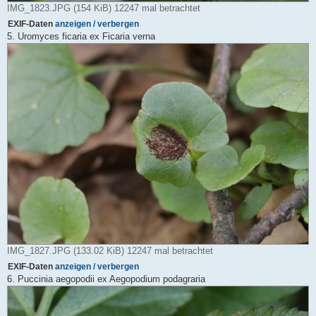
IMG_1823.JPG (154 KiB) 12247 mal betrachtet
EXIF-Daten
anzeigen / verbergen
5. Uromyces ficaria ex Ficaria verna
IMG_1827.JPG (133.02 KiB) 12247 mal betrachtet
EXIF-Daten
anzeigen / verbergen
6. Puccinia aegopodii ex Aegopodium podagraria