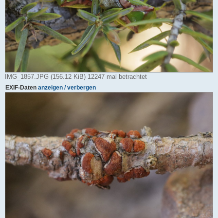
IMG_1857.JPG (156.12 KiB) 12247 mal betrachtet
EXIF-Daten
anzeigen / verbergen