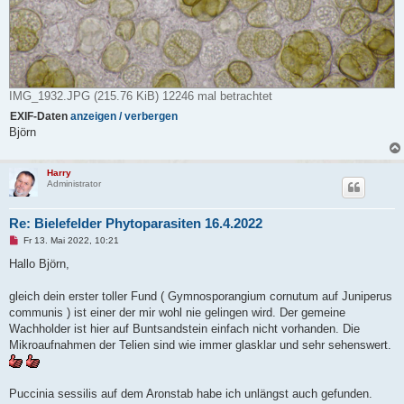
IMG_1932.JPG (215.76 KiB) 12246 mal betrachtet
EXIF-Daten
anzeigen / verbergen
Björn
Harry
Administrator
Re: Bielefelder Phytoparasiten 16.4.2022
U
Fr 13. Mai 2022, 10:21
n
g
Hallo Björn,
e
l
e
gleich dein erster toller Fund ( Gymnosporangium cornutum auf Juniperus
s
communis ) ist einer der mir wohl nie gelingen wird. Der gemeine
e
n
Wachholder ist hier auf Buntsandstein einfach nicht vorhanden. Die
e
Mikroaufnahmen der Telien sind wie immer glasklar und sehr sehenswert.
r
B
e
i
t
Puccinia sessilis auf dem Aronstab habe ich unlängst auch gefunden.
r