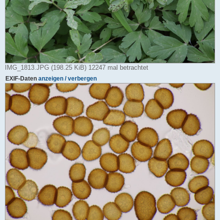
IMG_1813.JPG (198.25 KiB) 12247 mal betrachtet
EXIF-Daten
anzeigen / verbergen