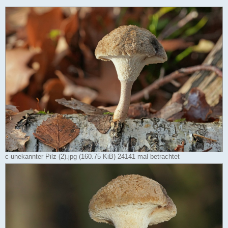
c-unekannter Pilz (2).jpg (160.75 KiB) 24141 mal betrachtet