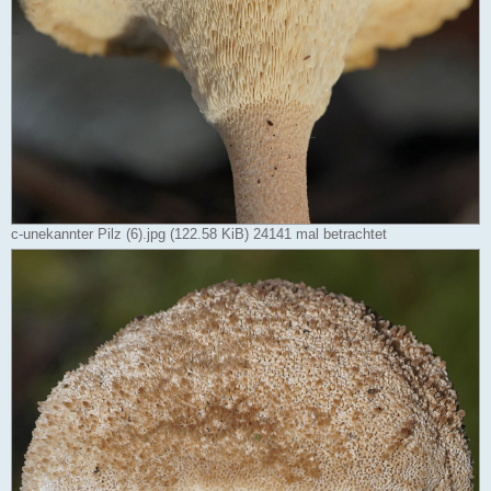
c-unekannter Pilz (6).jpg (122.58 KiB) 24141 mal betrachtet