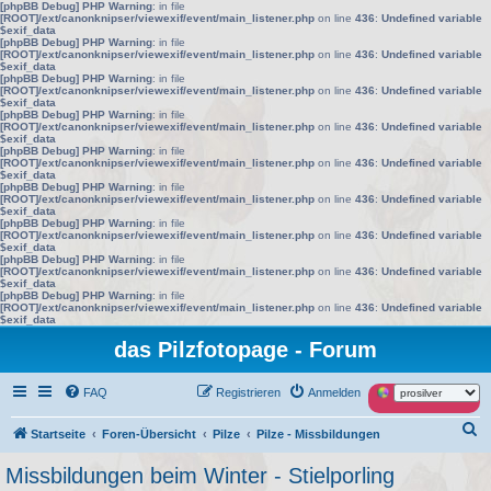
[phpBB Debug] PHP Warning
: in file
[ROOT]/ext/canonknipser/viewexif/event/main_listener.php
on line
436
:
Undefined variable
$exif_data
[phpBB Debug] PHP Warning
: in file
[ROOT]/ext/canonknipser/viewexif/event/main_listener.php
on line
436
:
Undefined variable
$exif_data
[phpBB Debug] PHP Warning
: in file
[ROOT]/ext/canonknipser/viewexif/event/main_listener.php
on line
436
:
Undefined variable
$exif_data
[phpBB Debug] PHP Warning
: in file
[ROOT]/ext/canonknipser/viewexif/event/main_listener.php
on line
436
:
Undefined variable
$exif_data
[phpBB Debug] PHP Warning
: in file
[ROOT]/ext/canonknipser/viewexif/event/main_listener.php
on line
436
:
Undefined variable
$exif_data
[phpBB Debug] PHP Warning
: in file
[ROOT]/ext/canonknipser/viewexif/event/main_listener.php
on line
436
:
Undefined variable
$exif_data
[phpBB Debug] PHP Warning
: in file
[ROOT]/ext/canonknipser/viewexif/event/main_listener.php
on line
436
:
Undefined variable
$exif_data
[phpBB Debug] PHP Warning
: in file
[ROOT]/ext/canonknipser/viewexif/event/main_listener.php
on line
436
:
Undefined variable
$exif_data
[phpBB Debug] PHP Warning
: in file
[ROOT]/ext/canonknipser/viewexif/event/main_listener.php
on line
436
:
Undefined variable
$exif_data
das Pilzfotopage - Forum
FAQ
Registrieren
Anmelden
S
Startseite
Foren-Übersicht
Pilze
Pilze - Missbildungen
u
Missbildungen beim Winter - Stielporling
c