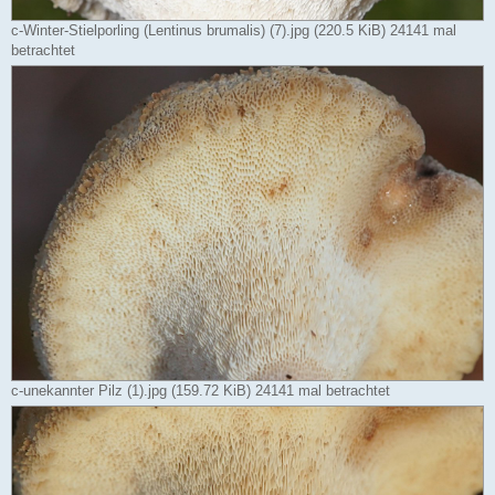
c-Winter-Stielporling (Lentinus brumalis) (7).jpg (220.5 KiB) 24141 mal
betrachtet
c-unekannter Pilz (1).jpg (159.72 KiB) 24141 mal betrachtet