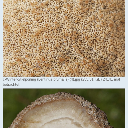
c-Winter-Stielporling (Lentinus brumalis) (4).jpg (255.31 KiB) 24141 mal
betrachtet