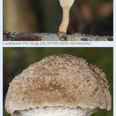
c-unekannter Pilz (4).jpg (111.03 KiB) 24141 mal betrachtet