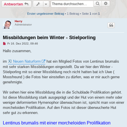
Suche
Erweiterte
Antworten
h
e
Erster ungelesener Beitrag
• 1 Beitrag • Seite
1
von
1
Harry
Administrator
Missbildungen beim Winter - Stielporling
U
Fr 16. Dez 2022, 09:46
n
g
Hallo zusammen,
e
l
e
im
Neuen Naturform
hat ein Mitglied Fotos von Lentinus brumalis
s
mit sehr starken Missbildungen eingestellt. Da wir hier den Winter -
e
n
Stielporling mit so einer Missbildung noch nicht hatten bat ich Uwe (
e
Moosfreund ) die Fotos hier einstellen zu dürfen, was er mir auch gerne
r
B
genehmigte.
e
i
t
Wir sehen hier eine Missbildung die in die Schublade Prolifikation gehört.
r
Ist diese Missbildung stark ausgeprägt und der Hut von einem mehr oder
a
g
weniger deformierten Hymenophor überwachsen ist, spricht man von einer
morcheloiden Prolifikation. Auf den Fotos ist dieser überwucherte Hut
sehr gut zu erkennen.
Lentinus brumalis mit einer morcheloiden Prolifikation