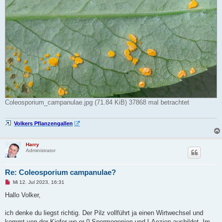
Coleosporium_campanulae.jpg (71.84 KiB) 37868 mal betrachtet
Volkers Pflanzengallen
Harry
Administrator
Re: Coleosporium campanulae?
U
Mi 12. Jul 2023, 16:31
n
g
Hallo Volker,
e
l
e
ich denke du liegst richtig. Der Pilz vollführt ja einen Wirtwechsel und
s
kommt von der Kiefer wo er 0-Spermogonien und I-Aezien ausbildet. Im