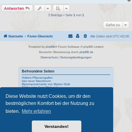
a
g
Antworten
3 Beiträge • Seite
1
von
1
Gehe zu
Startseite
Foren-Übersicht
Alle Zeiten sind
UTC+02:00
Powered by
phpBB
® Forum Software © phpBB Limited
Deutsche Übersetzung durch
phpBB.de
Datenschutz
|
Nutzungsbedingungen
Befreundete Seiten
Volkers Pflanzengallen
das neue Naturforum
Myxomycetenseite von Marion Geib
Pilzfreunde Saar-Pfalz e.V.
Diese Website nutzt Cookies, um dir den
Interne Links
bestmöglichen Komfort bei der Nutzung zu
Mykologisches Lexikon
meine Naturfotos
Pilzfotopage - Suchmaschine
bieten.
Mehr erfahren
Externe Links
Schwarzwälder Pilzlehrschau
Verstanden!
Deutsche Gesellschaft für Mykologie
Pilzkundliches Museum Bad Laasphe