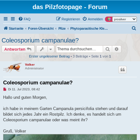
das Pilzfotopage - Forum
FAQ
Registrieren
Anmelden
S
Startseite
Foren-Übersicht
Pilze
Phytoparasitische Kleinpilze und tierische Gallen an Pflanzen
u
Coleosporium campanulae?
c
Suche
Erweiterte
Antworten
h
Erster ungelesener Beitrag
• 3 Beiträge • Seite
1
von
1
e
Volker
Administrator
Coleosporium campanulae?
U
Di 11. Jul 2023, 08:42
n
g
Hallo und guten Morgen,
e
l
e
ich habe in meinem Garten Campanula persicifolia stehen und darauf
s
bildet sich jedes Jahr ein Rostpilz. Ich denke, es handelt sich um
e
n
Coleosporium campanulae oder was meint ihr?
e
r
B
Gruß, Volker
e
i