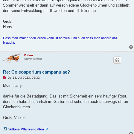
e
n
Sommer wechselt er dann auf verschiedene Glockenblumen und schließt
e
dort seine Entwicklung mit II-Uredien und III-Telien ab.
r
B
e
Gruß
i
t
Harry
r
a
g
Dass man immer noch lernen kann ist herrlich, und auch dass man andere dazu
braucht.
Volker
Administrator
Re: Coleosporium campanulae?
U
Do 13. Jul 2023, 06:32
n
g
Moin Harry,
e
l
e
danke für die Bestätigung. Das ist mit Sicherheit ein sehr häufiger Rost,
s
denn ich habe ihn jährlich im Garten und sehe ihn auch unterwegs oft an
e
n
Glockenblumen.
e
r
B
Gruß, Volker
e
i
t
Volkers Pflanzengallen
r