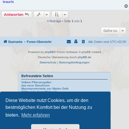
braucht.
Antworten
4 Beiträge • Seite
1
von
1
Gehe zu
Startseite
Foren-Übersicht
Alle Zeiten sind
UTC+02:00
Powered by
phpBB
® Forum Software © phpBB Limited
Deutsche Übersetzung durch
phpBB.de
Datenschutz
|
Nutzungsbedingungen
Befreundete Seiten
Volkers Pflanzengallen
das neue Naturforum
Myxomycetenseite von Marion Geib
Pilzfreunde Saar-Pfalz e.V.
Diese Website nutzt Cookies, um dir den
Interne Links
bestmöglichen Komfort bei der Nutzung zu
Mykologisches Lexikon
meine Naturfotos
Pilzfotopage - Suchmaschine
bieten.
Mehr erfahren
Externe Links
Schwarzwälder Pilzlehrschau