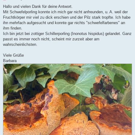
n
g
Hallo und vielen Dank für deine Antwort.
e
Mit Schwefelporling konnte ich mich gar nicht anfreunden, u. A. weil der
l
e
Fruchtkörper mir viel zu dick erschien und der Pilz stark tropfte. Ich habe
s
ihn mehrfach aufgesucht und konnte gar nichts "schwefelfarbenes" an
e
n
ihm finden.
e
Ich bin jetzt bei zottiger Schillerporling (Inonotus hispidus) gelandet. Ganz
r
B
passt es immer noch nicht, scheint mir zurzeit aber am
e
wahrscheinlichsten.
i
t
r
Viele Grüße
a
g
Barbara