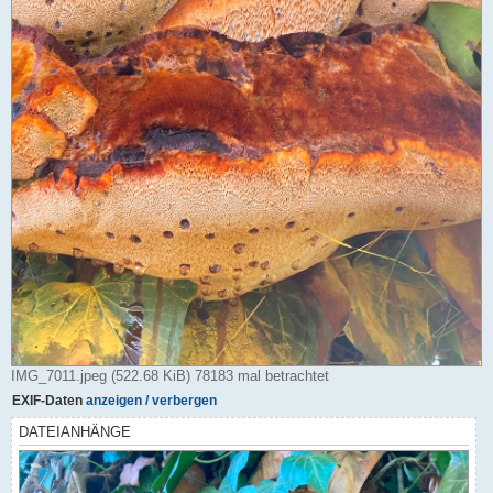
IMG_7011.jpeg (522.68 KiB) 78183 mal betrachtet
EXIF-Daten
anzeigen / verbergen
DATEIANHÄNGE