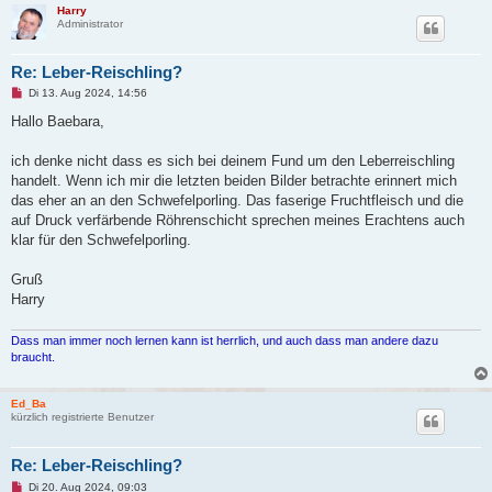
Harry
Administrator
Re: Leber-Reischling?
U
Di 13. Aug 2024, 14:56
n
g
Hallo Baebara,
e
l
e
ich denke nicht dass es sich bei deinem Fund um den Leberreischling
s
handelt. Wenn ich mir die letzten beiden Bilder betrachte erinnert mich
e
n
das eher an an den Schwefelporling. Das faserige Fruchtfleisch und die
e
auf Druck verfärbende Röhrenschicht sprechen meines Erachtens auch
r
B
klar für den Schwefelporling.
e
i
t
Gruß
r
Harry
a
g
Dass man immer noch lernen kann ist herrlich, und auch dass man andere dazu
braucht.
Ed_Ba
kürzlich registrierte Benutzer
Re: Leber-Reischling?
U
Di 20. Aug 2024, 09:03