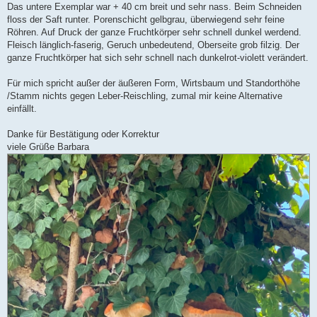
e
Das untere Exemplar war + 40 cm breit und sehr nass. Beim Schneiden
i
t
floss der Saft runter. Porenschicht gelbgrau, überwiegend sehr feine
r
Röhren. Auf Druck der ganze Fruchtkörper sehr schnell dunkel werdend.
a
g
Fleisch länglich-faserig, Geruch unbedeutend, Oberseite grob filzig. Der
ganze Fruchtkörper hat sich sehr schnell nach dunkelrot-violett verändert.
Für mich spricht außer der äußeren Form, Wirtsbaum und Standorthöhe
/Stamm nichts gegen Leber-Reischling, zumal mir keine Alternative
einfällt.
Danke für Bestätigung oder Korrektur
viele Grüße Barbara