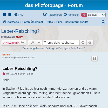
das Pilzfotopage - Forum
FAQ
Registrieren
Anmelden
S
Startseite
Foren-Übersicht
Pilze
Pilze - Bestimmungshilfe
u
Leber-Reischling?
c
Moderator:
Harry
h
Suche
Erweiterte
Antworten
e
Erster ungelesener Beitrag
• 4 Beiträge • Seite
1
von
1
Ed_Ba
kürzlich registrierte Benutzer
Leber-Reischling?
U
Mo 12. Aug 2024, 12:26
n
g
Hallo,
e
l
e
in Sachen Pilze ist es hier noch immer viel zu trocken und zu warm.
s
Vorgestern allerdings ein Porling, der recht schnell gewachsen zu sein
e
n
scheint. Ich komme sehr oft an der Stelle vorbei.
e
r
B
In ca. 2 m Höhe an einem Walnussbaum über Kalk / Südwestbaden.