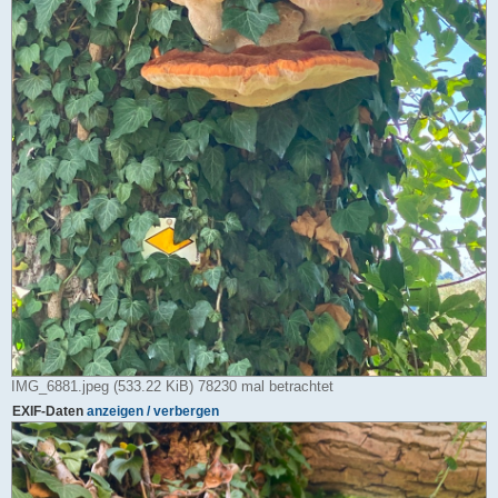
IMG_6881.jpeg (533.22 KiB) 78230 mal betrachtet
EXIF-Daten
anzeigen / verbergen