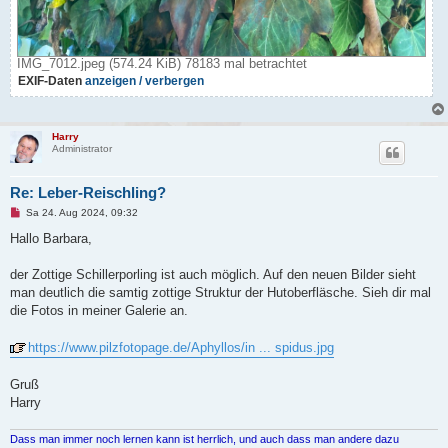
IMG_7012.jpeg (574.24 KiB) 78183 mal betrachtet
EXIF-Daten
anzeigen / verbergen
Harry
Administrator
Re: Leber-Reischling?
U
Sa 24. Aug 2024, 09:32
n
g
Hallo Barbara,
e
l
e
der Zottige Schillerporling ist auch möglich. Auf den neuen Bilder sieht
s
man deutlich die samtig zottige Struktur der Hutoberfläsche. Sieh dir mal
e
n
die Fotos in meiner Galerie an.
e
r
B
https://www.pilzfotopage.de/Aphyllos/in ... spidus.jpg
e
i
t
Gruß
r
Harry
a
g
Dass man immer noch lernen kann ist herrlich, und auch dass man andere dazu