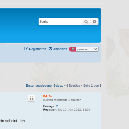
Suche
Erweiterte Suche
Registrieren
Anmelden
Erster ungelesener Beitrag
• 4 Beiträge • Seite
1
von
1
Ed_Ba
kürzlich registrierte Benutzer
Beiträge:
2
Registriert:
Mo 10. Jan 2022, 18:05
in scheint. Ich