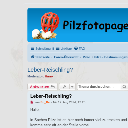
Schnellzugriff
Linkliste
FAQ
Startseite
Foren-Übersicht
Pilze
Pilze - Bestimmungshi
Leber-Reischling?
Moderator:
Harry
Antworten
Leber-Reischling?
U
von
Ed_Ba
»
Mo 12. Aug 2024, 12:26
n
g
Hallo,
e
l
e
in Sachen Pilze ist es hier noch immer viel zu trocken und
s
komme sehr oft an der Stelle vorbei.
e