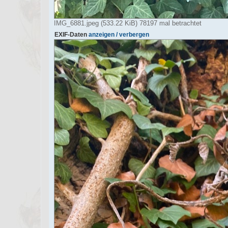
IMG_6881.jpeg (533.22 KiB) 78197 mal betrachtet
EXIF-Daten
anzeigen / verbergen