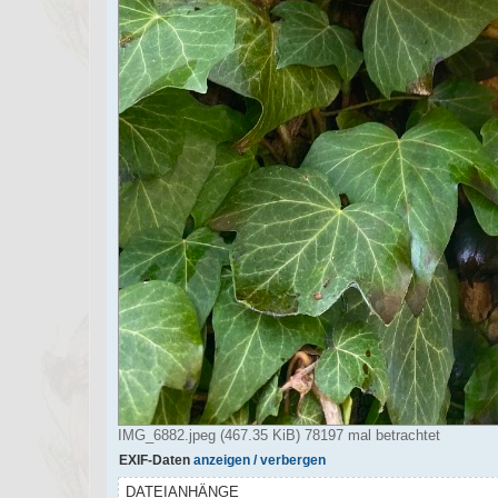
IMG_6882.jpeg (467.35 KiB) 78197 mal betrachtet
EXIF-Daten
anzeigen / verbergen
DATEIANHÄNGE