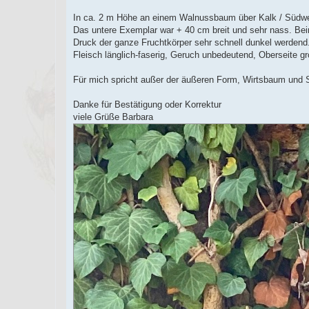
n
e
In ca. 2 m Höhe an einem Walnussbaum über Kalk / Südw
r
B
Das untere Exemplar war + 40 cm breit und sehr nass. Beim
e
Druck der ganze Fruchtkörper sehr schnell dunkel werdend
i
t
Fleisch länglich-faserig, Geruch unbedeutend, Oberseite gro
r
a
g
Für mich spricht außer der äußeren Form, Wirtsbaum und St
Danke für Bestätigung oder Korrektur
viele Grüße Barbara