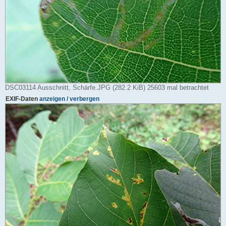
DSC03114 Ausschnitt, Schärfe.JPG (282.2 KiB) 25603 mal betrachtet
EXIF-Daten
anzeigen / verbergen