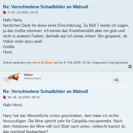
Re: Verschiedene Schadbilder an Walnuß
U
Fr 25. Jul 2025, 16:31
n
g
Hallo Harry,
e
herzlichen Dank für diese erste Einschätzung. Zu Bild 7 würde ich sagen,
l
e
ja das müßte stimmen, ich kenne das Krankheitsbild aber mit grün und
s
nicht in anderen Farben, deshalb war ich etwas irritiert. Bin gespannt, ob
e
n
Volker mehr dazu weiß.
e
Grüßle
r
B
Horst
e
i
t
Zuletzt geändert von
Horst Schlüter
am So 8. Feb 2026, 07:34, insgesamt 1-mal geändert.
r
a
g
Volker
Administrator
Re: Verschiedene Schadbilder an Walnuß
U
Mo 28. Jul 2025, 09:32
n
g
Hallo Horst,
e
l
e
Harry hat das Wesentliche schon geschrieben, dem habe ich nichts
s
hinzuzufügen. Die Mine spricht sehr für Caloptilia roscipennella. Nach
e
n
dem Verlassen der Mine rollt sich Blatt nach unten, vielleicht kannst du
e
das nochmal beobachten?
r