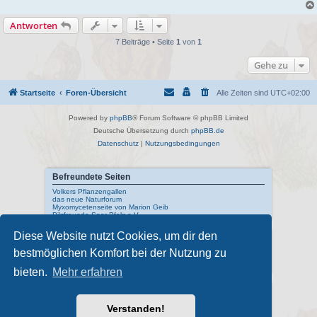
n
e
r
Antworten
B
e
7 Beiträge • Seite
1
von
1
i
t
r
Gehe zu
a
g
Startseite
Foren-Übersicht
Alle Zeiten sind
UTC+02:00
Powered by
phpBB
® Forum Software © phpBB Limited
Deutsche Übersetzung durch
phpBB.de
Datenschutz
|
Nutzungsbedingungen
Befreundete Seiten
Volkers Pflanzengallen
das neue Naturforum
Myxomycetenseite von Marion Geib
Pilzfreunde Saar-Pfalz e.V.
Diese Website nutzt Cookies, um dir den
Interne Links
bestmöglichen Komfort bei der Nutzung zu
Mykologisches Lexikon
meine Naturfotos
Pilzfotopage - Suchmaschine
bieten.
Mehr erfahren
Externe Links
Schwarzwälder Pilzlehrschau
Verstanden!
Deutsche Gesellschaft für Mykologie