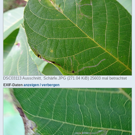
DSC03113 Ausschnitt, Schärfe.JPG (271.04 KiB) 25603 mal betrachtet
EXIF-Daten
anzeigen / verbergen