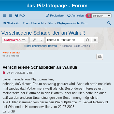
das Pilzfotopage - Forum
FAQ
Registrieren
Anmelden
S
Startseite
Foren-Übersicht
Pilze
Phytoparasitische Kleinpilze und tierische Gallen an Pflanzen
u
Verschiedene Schadbilder an Walnuß
c
Suche
Erweiterte
Antworten
h
Erster ungelesener Beitrag
• 7 Beiträge • Seite
1
von
1
e
Horst Schlüter
treues Mitglied
Verschiedene Schadbilder an Walnuß
U
Do 24. Jul 2025, 23:57
n
g
Liebe Freunde von Phytoparasiten,
e
schade, daß dieses Forum so wenig genutzt wird. Aber ich hoffe natürlich
l
e
mal wieder, daß Volker mehr weiß als ich. Besonderes Interesse gilt
s
meinerseits der Blattmine in den Blättern, aber natürlich hoffe ich auch,
e
n
daß zu den anderen Erscheinungen eine Bestimmung möglich ist.
e
Alle Bilder stammen von derselben Walnußpflanze im Gebiet Rotenbühl
r
B
bei Winnenden-Hertmannsweiler vom 22.07.2025.
e
Es grüßt
i