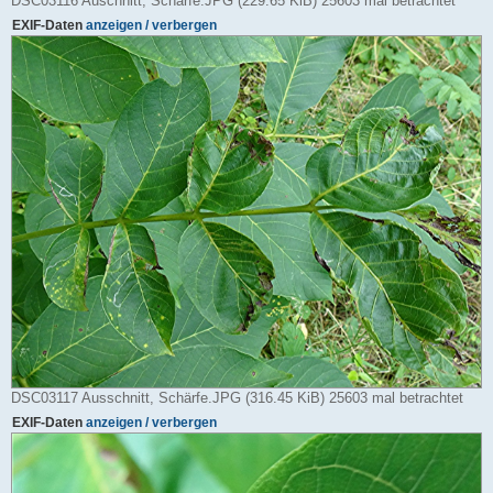
DSC03116 Auschnitt, Schärfe.JPG (229.65 KiB) 25603 mal betrachtet
EXIF-Daten
anzeigen / verbergen
DSC03117 Ausschnitt, Schärfe.JPG (316.45 KiB) 25603 mal betrachtet
EXIF-Daten
anzeigen / verbergen