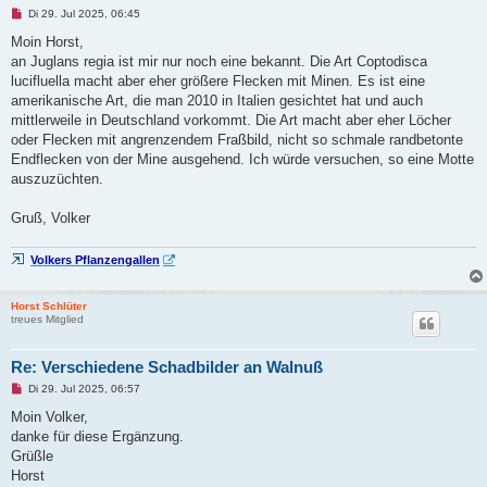
U
Di 29. Jul 2025, 06:45
n
g
Moin Horst,
e
an Juglans regia ist mir nur noch eine bekannt. Die Art Coptodisca
l
e
lucifluella macht aber eher größere Flecken mit Minen. Es ist eine
s
amerikanische Art, die man 2010 in Italien gesichtet hat und auch
e
n
mittlerweile in Deutschland vorkommt. Die Art macht aber eher Löcher
e
oder Flecken mit angrenzendem Fraßbild, nicht so schmale randbetonte
r
B
Endflecken von der Mine ausgehend. Ich würde versuchen, so eine Motte
e
auszuzüchten.
i
t
r
Gruß, Volker
a
g
Volkers Pflanzengallen
Horst Schlüter
treues Mitglied
Re: Verschiedene Schadbilder an Walnuß
U
Di 29. Jul 2025, 06:57
n
g
Moin Volker,
e
danke für diese Ergänzung.
l
e
Grüßle
s
Horst
e