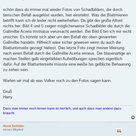
e
l
e
schön dass du immer mal wieder Fotos von Schadbildern, die durch
s
tierischen Befall ausgelöst wurden, hier einstellst. Was die Blattmienen
e
n
betrifft kann ich dir leider nicht weiterhelfen. Da gibt der große Alford
e
nichts her. Bild 4 und 5 zeigen möglicherweise Schadbilder die durch die
r
B
Gallmilbe Aceria tristriatus verursacht werden. Bei Bild 6 bin ich mir recht
e
unsicher. Es könnte sich aber um den Befall der oben genannten
i
t
Gallmilbe handeln. Hilfreich wäre sicher gewesen wenn du auch die
r
Blattunterseite gezeigt hättest. Das letzte Foto zeigt meiner Meinung
a
g
nach einen Befall durch die Gallmilbe Aceria erineus. Die blasenartige an
machen Stellen gelb eingefärbten Aufwölbungen sprechen eigentlich
dafür. Auf der Blattunterseite müsste eine weiße bis gelbliche Behaarung
zu sehen sein.
Warten wir mal ab was Volker noch zu den Fotos sagen kann.
Gruß
Harry
Dass man immer noch lernen kann ist herrlich, und auch dass man andere dazu
braucht.
Horst Schlüter
treues Mitglied