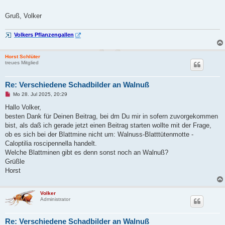
B
e
Gruß, Volker
i
t
r
Volkers Pflanzengallen
a
g
Horst Schlüter
treues Mitglied
Re: Verschiedene Schadbilder an Walnuß
U
Mo 28. Jul 2025, 20:29
n
g
Hallo Volker,
e
besten Dank für Deinen Beitrag, bei dm Du mir in sofern zuvorgekommen
l
e
bist, als daß ich gerade jetzt einen Beitrag starten wollte mit der Frage,
s
ob es sich bei der Blattmine nicht um: Walnuss-Blatttütenmotte -
e
n
Caloptilia roscipennella handelt.
e
Welche Blattminen gibt es denn sonst noch an Walnuß?
r
B
Grüßle
e
Horst
i
t
r
a
Volker
g
Administrator
Re: Verschiedene Schadbilder an Walnuß